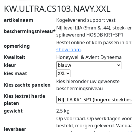
KW.ULTRA.CS103.NAVY.XXL
artikelnaam
Kogelwerend support vest
NIJ level IIIA (9mm & .44), steek- e
beschermingsniveau*
spikewerend HOSDB KR1+SP1
Bestel online of kom passen in on
opmerking
showroom
.
Kwaliteit
Honeywell & Avient Dyneema
kleur
kies maat
kies hieronder uw gewenste
Kies zachte panelen
beschermingsniveau
Kies (extra) harde
platen
gewicht
2.5 kg
Op voorraad. Op werkdagen voor
besteld, morgen geleverd. Vanda
leverbaar