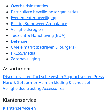
Overheidsinstanties
Particuliere beveiligingsorganisaties
Evenementenbeveiliging
Politie, Brandweer, Ambulance
Veiligheidsregio's
Toezicht & Handhaving (BOA)
Defensie
Civiele markt (bedrijven & burgers)
PRESS/Media
Zorgbeveiliging
Assortiment
Discrete vesten
Tactische vesten
Support vesten
Press
Hard & Soft armor
Helmen
kleding & schoeisel
Veiligheidsuitrusting
Accessoires
Klantenservice
Klantenservice en