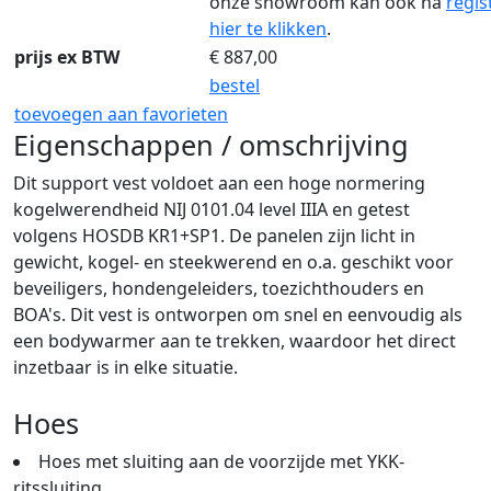
onze showroom kan ook na
regis
hier te klikken
.
prijs ex BTW
€
887,00
bestel
toevoegen aan favorieten
Eigenschappen / omschrijving
Dit support vest voldoet aan een hoge normering
kogelwerendheid NIJ 0101.04 level IIIA en getest
volgens HOSDB KR1+SP1. De panelen zijn licht in
gewicht, kogel- en steekwerend en o.a. geschikt voor
beveiligers, hondengeleiders, toezichthouders en
BOA's. Dit vest is ontworpen om snel en eenvoudig als
een bodywarmer aan te trekken, waardoor het direct
inzetbaar is in elke situatie.
Hoes
Hoes met sluiting aan de voorzijde met YKK-
ritssluiting