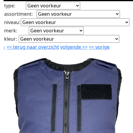
type
:
assortiment
:
niveau
:
merk
:
kleur
:
<<
terug naar overzicht
volgende
>>
<<
vorige