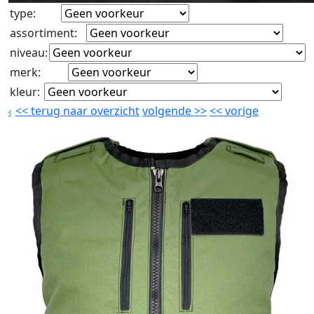
type
:
assortiment
:
niveau
:
merk
:
kleur
:
<<
terug naar overzicht
volgende
>>
<<
vorige