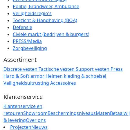
Politie, Brandweer, Ambulance
Veiligheidsregio's
Toezicht & Handhaving (BOA)
Defensie
Civiele markt (bedrijven & burgers)
PRESS/Media
Zorgbeveiliging
Assortiment
Discrete vesten
Tactische vesten
Support vesten
Press
Hard & Soft armor
Helmen
kleding & schoeisel
Veiligheidsuitrusting
Accessoires
Klantenservice
Klantenservice en
retouren
Showroom
Beschermingsniveaus
Maten
Betaalwi
& levering
Over ons
Projecten
Nieuws