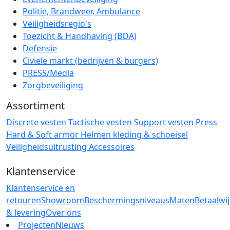
Politie, Brandweer, Ambulance
Veiligheidsregio's
Toezicht & Handhaving (BOA)
Defensie
Civiele markt (bedrijven & burgers)
PRESS/Media
Zorgbeveiliging
Assortiment
Discrete vesten
Tactische vesten
Support vesten
Press
Hard & Soft armor
Helmen
kleding & schoeisel
Veiligheidsuitrusting
Accessoires
Klantenservice
Klantenservice en
retouren
Showroom
Beschermingsniveaus
Maten
Betaalwi
& levering
Over ons
Projecten
Nieuws