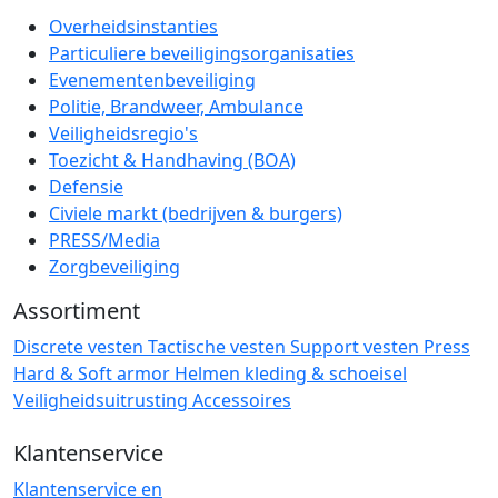
Overheidsinstanties
Particuliere beveiligingsorganisaties
Evenementenbeveiliging
Politie, Brandweer, Ambulance
Veiligheidsregio's
Toezicht & Handhaving (BOA)
Defensie
Civiele markt (bedrijven & burgers)
PRESS/Media
Zorgbeveiliging
Assortiment
Discrete vesten
Tactische vesten
Support vesten
Press
Hard & Soft armor
Helmen
kleding & schoeisel
Veiligheidsuitrusting
Accessoires
Klantenservice
Klantenservice en