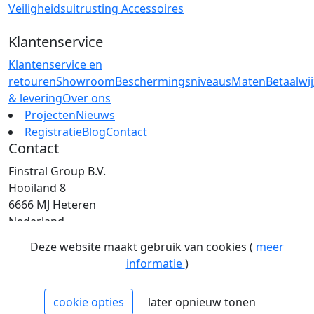
Veiligheidsuitrusting
Accessoires
Klantenservice
Klantenservice en
retouren
Showroom
Beschermingsniveaus
Maten
Betaalwi
& levering
Over ons
Projecten
Nieuws
Registratie
Blog
Contact
Contact
Finstral Group B.V.
Hooiland 8
6666 MJ Heteren
Nederland
T: +31 (0)26 472 00 44
Deze website maakt gebruik van cookies (
meer
E: info@finstral.nl
informatie
)
BTW: NL813263025B01
EORI: NL813263025
cookie opties
later opnieuw tonen
NCAGE: H2NM0