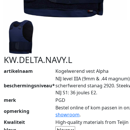
KW.DELTA.NAVY.L
artikelnaam
Kogelwerend vest Alpha
NIJ level IIIA (9mm & .44 magnum)
beschermingsniveau*
scherfwerend stanag 2920. Stee
NIJ S1: 36 joules E2.
merk
PGD
Bestel online of kom passen in on
opmerking
showroom
.
Kwaliteit
High-quality materials from Teijin