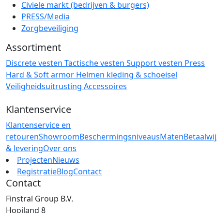
Civiele markt (bedrijven & burgers)
PRESS/Media
Zorgbeveiliging
Assortiment
Discrete vesten
Tactische vesten
Support vesten
Press
Hard & Soft armor
Helmen
kleding & schoeisel
Veiligheidsuitrusting
Accessoires
Klantenservice
Klantenservice en
retouren
Showroom
Beschermingsniveaus
Maten
Betaalwi
& levering
Over ons
Projecten
Nieuws
Registratie
Blog
Contact
Contact
Finstral Group B.V.
Hooiland 8