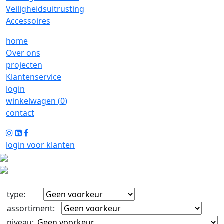
Veiligheidsuitrusting
Accessoires
home
Over ons
projecten
Klantenservice
login
winkelwagen (
0
)
contact
login voor klanten
type
:
assortiment
:
niveau
: