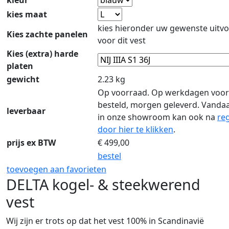
kleur
kies maat
kies hieronder uw gewenste uitvo
Kies zachte panelen
voor dit vest
Kies (extra) harde
platen
gewicht
2.23 kg
Op voorraad. Op werkdagen voor
besteld, morgen geleverd. Vanda
leverbaar
in onze showroom kan ook na
reg
door hier te klikken
.
prijs ex BTW
€
499,00
bestel
toevoegen aan favorieten
DELTA kogel- & steekwerend
vest
Wij zijn er trots op dat het vest 100% in Scandinavië