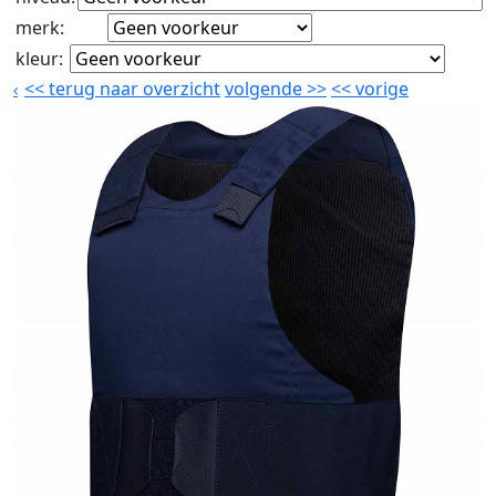
merk
:
kleur
:
<<
terug naar overzicht
volgende
>>
<<
vorige