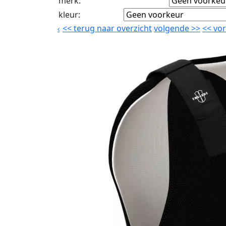
merk
:
kleur
:
<<
terug naar overzicht
volgende
>>
<<
vor