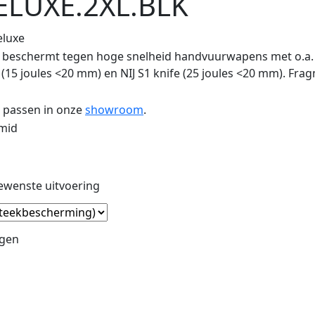
ELUXE.2XL.BLK
eluxe
IIA: beschermt tegen hoge snelheid handvuurwapens met o.a
e (15 joules <20 mm) en NIJ S1 knife (25 joules <20 mm). Fr
m passen in onze
showroom
.
amid
ewenste uitvoering
agen