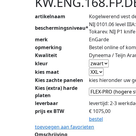
KW.ENG.168.FP.D
artikelnaam
Kogelwerend vest d
NIJ 0101.06 level I
beschermingsniveau*
Tokarev. NIJ P1 knif
merk
EnGarde
opmerking
Bestel online of ko
Kwaliteit
Dyneema / Teijn Ar
kleur
kies maat
Kies zachte panelen
kies hieronder uw g
Kies (extra) harde
platen
leverbaar
levertijd: 2-3 werkd
prijs ex BTW
€
1075,00
bestel
toevoegen aan favorieten
Omschrijving