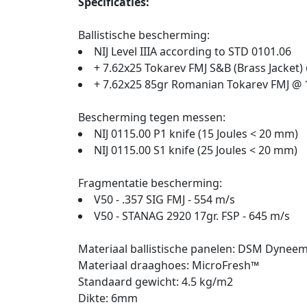
Specificaties:
Ballistische bescherming:
NIJ Level IIIA according to STD 0101.06
+ 7.62x25 Tokarev FMJ S&B (Brass Jacket) @
+ 7.62x25 85gr Romanian Tokarev FMJ @ 1
Bescherming tegen messen:
NIJ 0115.00 P1 knife (15 Joules < 20 mm)
NIJ 0115.00 S1 knife (25 Joules < 20 mm)
Fragmentatie bescherming:
V50 - .357 SIG FMJ - 554 m/s
V50 - STANAG 2920 17gr. FSP - 645 m/s
Materiaal ballistische panelen: DSM Dyneem
Materiaal draaghoes: MicroFresh™
Standaard gewicht: 4.5 kg/m2
Dikte: 6mm