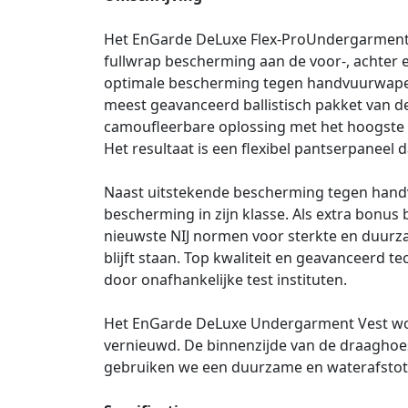
Het EnGarde DeLuxe Flex-ProUndergarment ves
fullwrap bescherming aan de voor-, achter 
optimale bescherming tegen handvuurwapens,
meest geavanceerd ballistisch pakket van d
camoufleerbare oplossing met het hoogste b
Het resultaat is een flexibel pantserpaneel da
Naast uitstekende bescherming tegen handv
bescherming in zijn klasse. Als extra bonu
nieuwste NIJ normen voor sterkte en duurzaa
blijft staan. Top kwaliteit en geavanceerd t
door onafhankelijke test instituten.
Het EnGarde DeLuxe Undergarment Vest word
vernieuwd. De binnenzijde van de draaghoe
gebruiken we een duurzame en waterafstotend