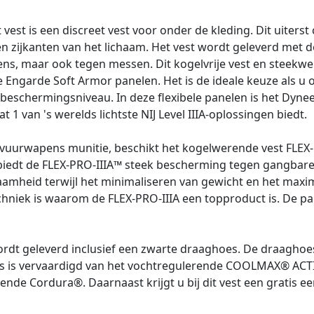
t is een discreet vest voor onder de kleding. Dit uiterst
en zijkanten van het lichaam. Het vest wordt geleverd met
 maar ook tegen messen. Dit kogelvrije vest en steekweren
e Engarde Soft Armor panelen. Het is de ideale keuze als u
eschermingsniveau. In deze flexibele panelen is het Dyne
t 1 van 's werelds lichtste NIJ Level IIIA-oplossingen biedt.
uurwapens munitie, beschikt het kogelwerende vest FLEX-P
s biedt de FLEX-PRO-IIIA™ steek bescherming tegen gangbare
mheid terwijl het minimaliseren van gewicht en het maxima
echniek is waarom de FLEX-PRO-IIIA een topproduct is. De pane
t geleverd inclusief een zwarte draaghoes. De draaghoes 
s is vervaardigd van het vochtregulerende COOLMAX® ACTIV
e Cordura®. Daarnaast krijgt u bij dit vest een gratis ee