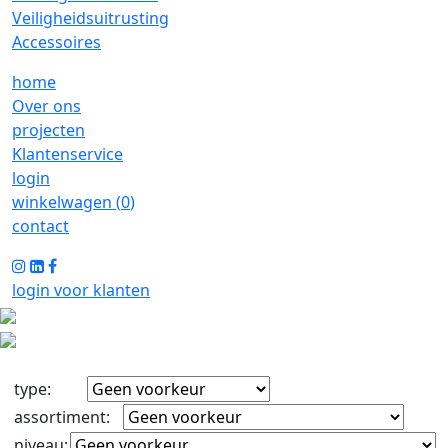
Veiligheidsuitrusting
Accessoires
home
Over ons
projecten
Klantenservice
login
winkelwagen (
0
)
contact
login voor klanten
type
:
assortiment
:
niveau
: