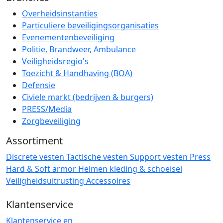
Overheidsinstanties
Particuliere beveiligingsorganisaties
Evenementenbeveiliging
Politie, Brandweer, Ambulance
Veiligheidsregio's
Toezicht & Handhaving (BOA)
Defensie
Civiele markt (bedrijven & burgers)
PRESS/Media
Zorgbeveiliging
Assortiment
Discrete vesten
Tactische vesten
Support vesten
Press
Hard & Soft armor
Helmen
kleding & schoeisel
Veiligheidsuitrusting
Accessoires
Klantenservice
Klantenservice en