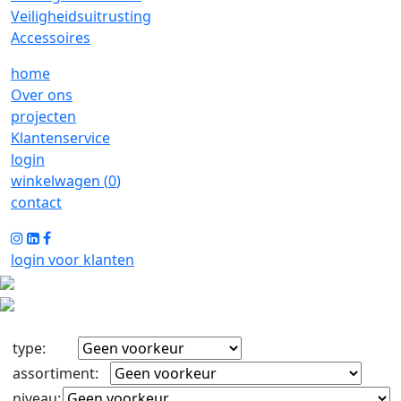
Veiligheidsuitrusting
Accessoires
home
Over ons
projecten
Klantenservice
login
winkelwagen (
0
)
contact
login voor klanten
type
:
assortiment
:
niveau
: