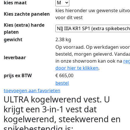
kies maat
kies hieronder uw gewenste uitvo
Kies zachte panelen
voor dit vest
Kies (extra) harde
platen
gewicht
2.38 kg
Op voorraad. Op werkdagen voor
besteld, morgen geleverd. Vanda
leverbaar
in onze showroom kan ook na
reg
door hier te klikken
.
prijs ex BTW
€
665,00
bestel
toevoegen aan favorieten
ULTRA kogelwerend vest. U
krijgt een 3-in-1 vest dat
kogelwerend, steekwerend en
spikebestendig is: