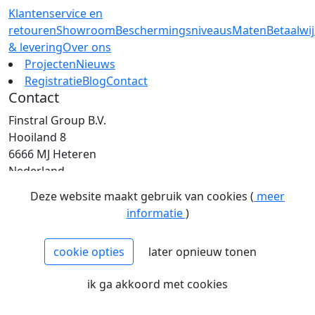
Klantenservice en
retouren
Showroom
Beschermingsniveaus
Maten
Betaalwi
& levering
Over ons
Projecten
Nieuws
Registratie
Blog
Contact
Contact
Finstral Group B.V.
Hooiland 8
6666 MJ Heteren
Nederland
T: +31 (0)26 472 00 44
Deze website maakt gebruik van cookies (
meer
E: info@finstral.nl
informatie
)
BTW: NL813263025B01
EORI: NL813263025
cookie opties
later opnieuw tonen
NCAGE: H2NM0
KvK: 09086747
ik ga akkoord met cookies