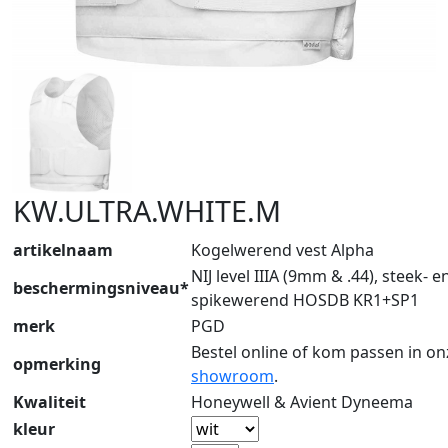
KW.ULTRA.WHITE.M
artikelnaam
Kogelwerend vest Alpha
NIJ level IIIA (9mm & .44), steek- e
beschermingsniveau*
spikewerend HOSDB KR1+SP1
merk
PGD
Bestel online of kom passen in on
opmerking
showroom
.
Kwaliteit
Honeywell & Avient Dyneema
kleur