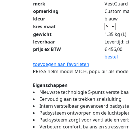
merk
VestGuard
opmerking
Custom mad
kleur
blauw
kies maat
gewicht
1.35 kg (L)
leverbaar
Levertijd: 
prijs ex BTW
€
456,00
bestel
toevoegen aan favorieten
PRESS helm model MICH, populair als moder
Eigenschappen
Nieuwste technologie 5-punts verstelba
Eenvoudig aan te trekken snelsluiting
Intern verstelbaar geavanceerd padsys
Padsysteem ontworpen om de luchtspleet
Pad-systeem zorgt voor ventilatie en ve
Verbeterd comfort, balans en stressver