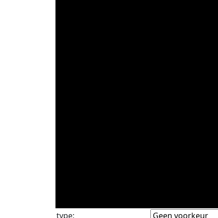
type
: