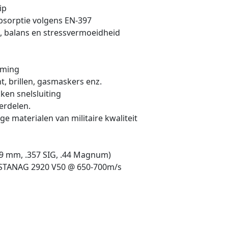
ip
bsorptie volgens EN-397
 balans en stressvermoeidheid
rming
, brillen, gasmaskers enz.
ken snelsluiting
erdelen.
 materialen van militaire kwaliteit
 (9 mm, .357 SIG, .44 Magnum)
 STANAG 2920 V50 @ 650-700m/s