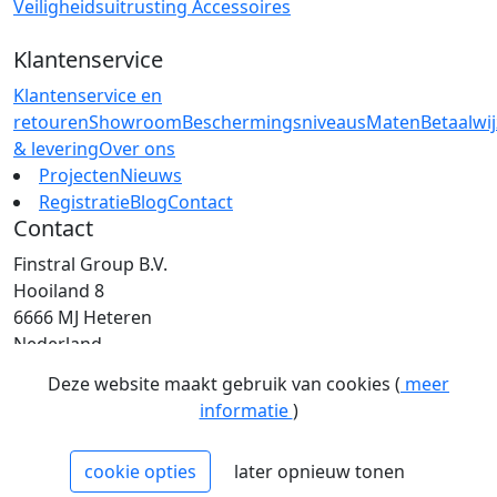
Veiligheidsuitrusting
Accessoires
Klantenservice
Klantenservice en
retouren
Showroom
Beschermingsniveaus
Maten
Betaalwi
& levering
Over ons
Projecten
Nieuws
Registratie
Blog
Contact
Contact
Finstral Group B.V.
Hooiland 8
6666 MJ Heteren
Nederland
T: +31 (0)26 472 00 44
Deze website maakt gebruik van cookies (
meer
E: info@finstral.nl
informatie
)
BTW: NL813263025B01
EORI: NL813263025
cookie opties
later opnieuw tonen
NCAGE: H2NM0