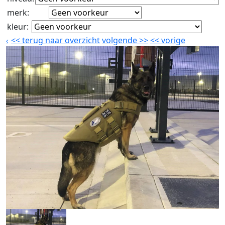
merk
:
kleur
:
<<
terug naar overzicht
volgende
>>
<<
vorige