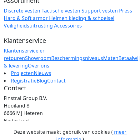
Assortiment
Discrete vesten
Tactische vesten
Support vesten
Press
Hard & Soft armor
Helmen
kleding & schoeisel
Veiligheidsuitrusting
Accessoires
Klantenservice
Klantenservice en
retouren
Showroom
Beschermingsniveaus
Maten
Betaalwi
& levering
Over ons
Projecten
Nieuws
Registratie
Blog
Contact
Contact
Finstral Group B.V.
Hooiland 8
6666 MJ Heteren
Nederland
T: +31 (0)26 472 00 44
Deze website maakt gebruik van cookies (
meer
E: info@finstral.nl
informatie
)