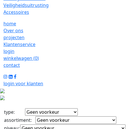
Veiligheidsuitrusting
Accessoires
home
Over ons
projecten
Klantenservice
login
winkelwagen (
0
)
contact
login voor klanten
type
:
assortiment
:
niveau
: