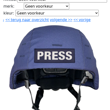
merk
:
kleur
:
<<
terug naar overzicht
volgende
>>
<<
vorige