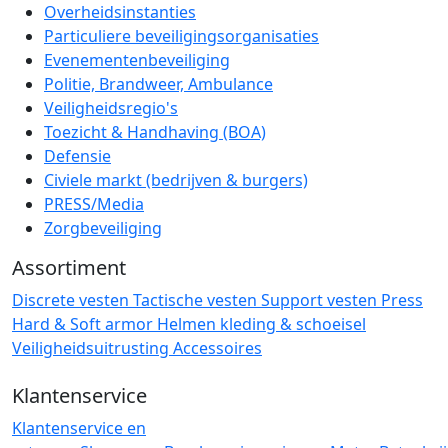
Overheidsinstanties
Particuliere beveiligingsorganisaties
Evenementenbeveiliging
Politie, Brandweer, Ambulance
Veiligheidsregio's
Toezicht & Handhaving (BOA)
Defensie
Civiele markt (bedrijven & burgers)
PRESS/Media
Zorgbeveiliging
Assortiment
Discrete vesten
Tactische vesten
Support vesten
Press
Hard & Soft armor
Helmen
kleding & schoeisel
Veiligheidsuitrusting
Accessoires
Klantenservice
Klantenservice en