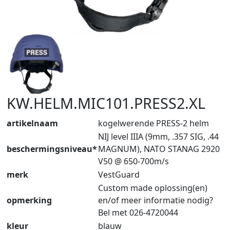
KW.HELM.MIC101.PRESS2.XL
artikelnaam
kogelwerende PRESS-2 helm
NIJ level IIIA (9mm, .357 SIG, .44
beschermingsniveau*
MAGNUM), NATO STANAG 2920
V50 @ 650-700m/s
merk
VestGuard
Custom made oplossing(en)
opmerking
en/of meer informatie nodig?
Bel met 026-4720044
kleur
blauw