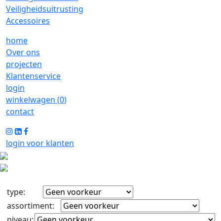
Veiligheidsuitrusting
Accessoires
home
Over ons
projecten
Klantenservice
login
winkelwagen (
0
)
contact
login voor klanten
type
:
assortiment
:
niveau
: