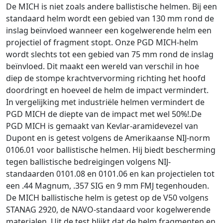
De MICH is niet zoals andere ballistische helmen. Bij een
standaard helm wordt een gebied van 130 mm rond de
inslag beïnvloed wanneer een kogelwerende helm een
projectiel of fragment stopt. Onze PGD MICH-helm
wordt slechts tot een gebied van 75 mm rond de inslag
beïnvloed. Dit maakt een wereld van verschil in hoe
diep de stompe krachtvervorming richting het hoofd
doordringt en hoeveel de helm de impact vermindert.
In vergelijking met industriële helmen vermindert de
PGD MICH de diepte van de impact met wel 50%!.De
PGD MICH is gemaakt van Kevlar-aramidevezel van
Dupont en is getest volgens de Amerikaanse NIJ-norm
0106.01 voor ballistische helmen. Hij biedt bescherming
tegen ballistische bedreigingen volgens NIJ-
standaarden 0101.08 en 0101.06 en kan projectielen tot
een .44 Magnum, .357 SIG en 9 mm FMJ tegenhouden.
De MICH ballistische helm is getest op de V50 volgens
STANAG 2920, de NAVO-standaard voor kogelwerende
materialen. Uit de test blijkt dat de helm fragmenten en