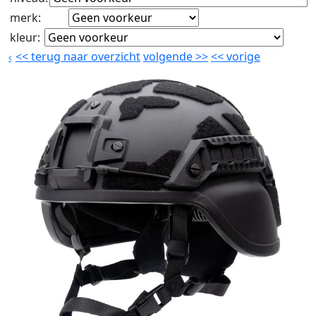
merk
:
kleur
:
<<
terug naar overzicht
volgende
>>
<<
vorige