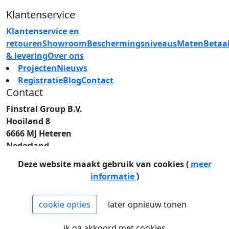
Klantenservice
Klantenservice en
retouren
Showroom
Beschermingsniveaus
Maten
Betaa
& levering
Over ons
Projecten
Nieuws
Registratie
Blog
Contact
Contact
Finstral Group B.V.
Hooiland 8
6666 MJ Heteren
Nederland
T: +31 (0)26 472 00 44
Deze website maakt gebruik van cookies (
meer
E: info@finstral.nl
informatie
)
BTW: NL813263025B01
EORI: NL813263025
cookie opties
later opnieuw tonen
NCAGE: H2NM0
KvK: 09086747
ik ga akkoord met cookies