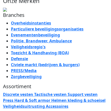
Onze Merken
Branches
Overheidsinstanties
Particuliere beveiligingsorganisaties
Evenementenbeveiliging
Politie, Brandweer, Ambulance
Veiligheidsregio's
Toezicht & Handhaving (BOA)
Defensie
Civiele markt (bedrijven & burgers)
PRESS/Media
Zorgbeveiliging
Assortiment
Discrete vesten
Tactische vesten
Support vesten
Press
Hard & Soft armor
Helmen
kleding & schoeisel
Veiligheidsuitrusting
Accessoires