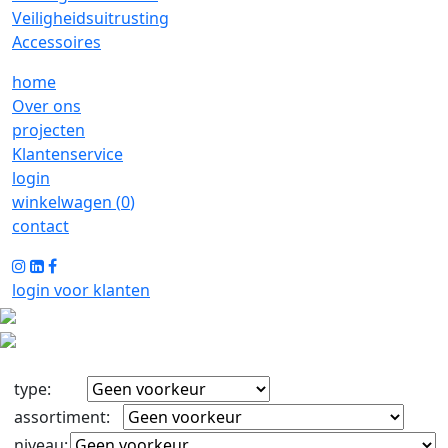
Veiligheidsuitrusting
Accessoires
home
Over ons
projecten
Klantenservice
login
winkelwagen (
0
)
contact
login voor klanten
type
:
assortiment
:
niveau
: