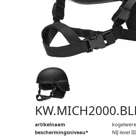
KW.MICH2000.BL
artikelnaam
kogelwer
beschermingsniveau*
NIJ level II