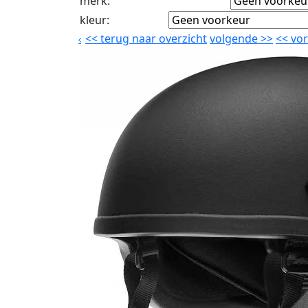
merk
:
kleur
:
<<
terug naar overzicht
volgende
>>
<<
vor