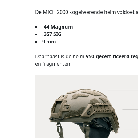
De MICH 2000 kogelwerende helm voldoet aa
.44 Magnum
.357 SIG
9 mm
Daarnaast is de helm
V50-gecertificeerd t
en fragmenten.