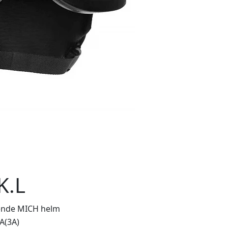
K.L
ende MICH helm
IA(3A)