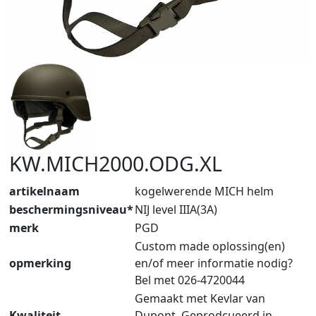
KW.MICH2000.ODG.XL
artikelnaam
kogelwerende MICH helm
beschermingsniveau*
NIJ level IIIA(3A)
merk
PGD
Custom made oplossing(en)
opmerking
en/of meer informatie nodig?
Bel met 026-4720044
Gemaakt met Kevlar van
Kwaliteit
Dupont. Geprodcueerd in