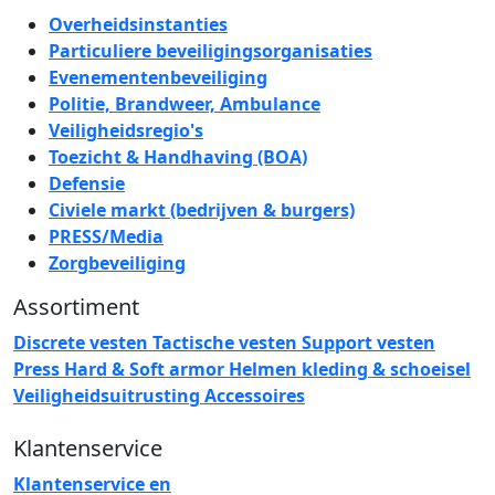
Overheidsinstanties
Particuliere beveiligingsorganisaties
Evenementenbeveiliging
Politie, Brandweer, Ambulance
Veiligheidsregio's
Toezicht & Handhaving (BOA)
Defensie
Civiele markt (bedrijven & burgers)
PRESS/Media
Zorgbeveiliging
Assortiment
Discrete vesten
Tactische vesten
Support vesten
Press
Hard & Soft armor
Helmen
kleding & schoeisel
Veiligheidsuitrusting
Accessoires
Klantenservice
Klantenservice en