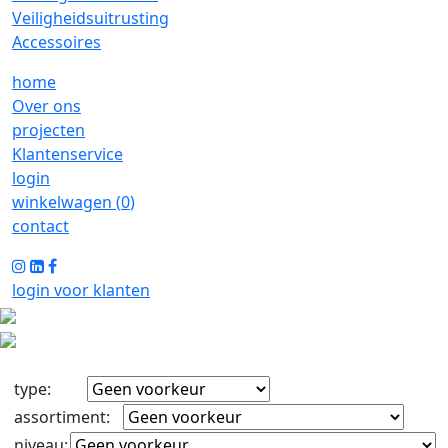
Veiligheidsuitrusting
Accessoires
home
Over ons
projecten
Klantenservice
login
winkelwagen (
0
)
contact
login voor klanten
type
:
assortiment
:
niveau
: