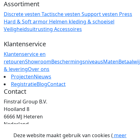
Assortiment
Discrete vesten
Tactische vesten
Support vesten
Press
Hard & Soft armor
Helmen
kleding & schoeisel
Veiligheidsuitrusting
Accessoires
Klantenservice
Klantenservice en
retouren
Showroom
Beschermingsniveaus
Maten
Betaalwi
& levering
Over ons
Projecten
Nieuws
Registratie
Blog
Contact
Contact
Finstral Group B.V.
Hooiland 8
6666 MJ Heteren
Nederland
T: +31 (0)26 472 00 44
Deze website maakt gebruik van cookies (
meer
E: info@finstral.nl