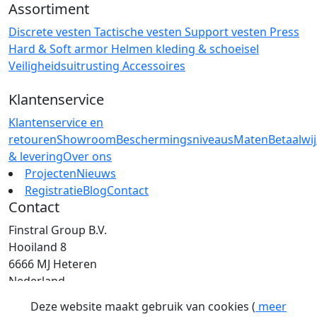
Assortiment
Discrete vesten
Tactische vesten
Support vesten
Press
Hard & Soft armor
Helmen
kleding & schoeisel
Veiligheidsuitrusting
Accessoires
Klantenservice
Klantenservice en
retouren
Showroom
Beschermingsniveaus
Maten
Betaalwi
& levering
Over ons
Projecten
Nieuws
Registratie
Blog
Contact
Contact
Finstral Group B.V.
Hooiland 8
6666 MJ Heteren
Nederland
T: +31 (0)26 472 00 44
Deze website maakt gebruik van cookies (
meer
E: info@finstral.nl