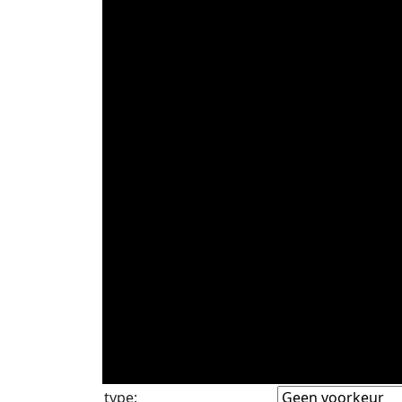
type
: