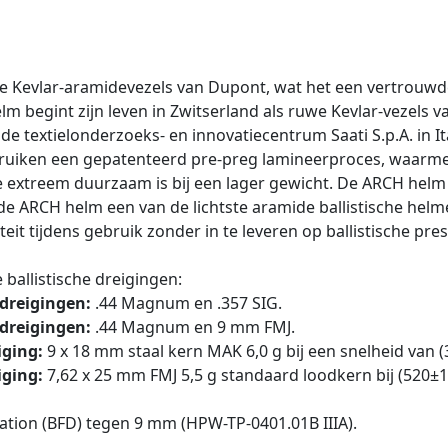
Kevlar-aramidevezels van Dupont, wat het een vertrouwde
lm begint zijn leven in Zwitserland als ruwe Kevlar-vezels
 textielonderzoeks- en innovatiecentrum Saati S.p.A. in It
ebruiken een gepatenteerd pre-preg lamineerproces, waarm
extreem duurzaam is bij een lager gewicht. De ARCH helm we
e ARCH helm een van de lichtste aramide ballistische helm
t tijdens gebruik zonder in te leveren op ballistische pres
ballistische dreigingen:
 dreigingen:
.44 Magnum en .357 SIG.
 dreigingen:
.44 Magnum en 9 mm FMJ.
iging:
9 x 18 mm staal kern MAK 6,0 g bij een snelheid van 
iging:
7,62 x 25 mm FMJ 5,5 g standaard loodkern bij (520±1
tion (BFD) tegen 9 mm (HPW-TP-0401.01B IIIA).