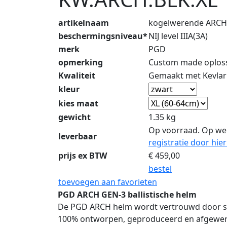
artikelnaam
kogelwerende ARCH
beschermingsniveau*
NIJ level IIIA(3A)
merk
PGD
opmerking
Custom made oplossi
Kwaliteit
Gemaakt met Kevlar
kleur
kies maat
gewicht
1.35 kg
Op voorraad. Op we
leverbaar
registratie door hier
prijs ex BTW
€
459,00
bestel
toevoegen aan favorieten
PGD ARCH GEN-3 ballistische helm
De PGD ARCH helm wordt vertrouwd door spec
100% ontworpen, geproduceerd en afgewerk