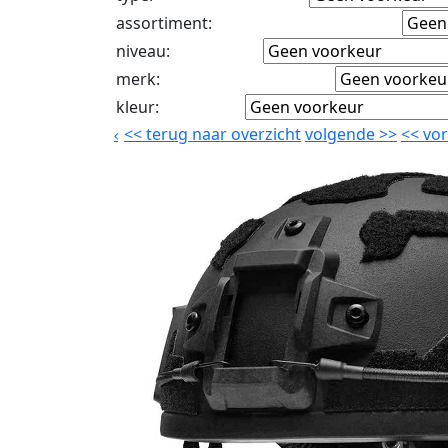
assortiment
:
niveau
:
merk
:
kleur
:
<<
terug naar overzicht
volgende
>>
<<
vor