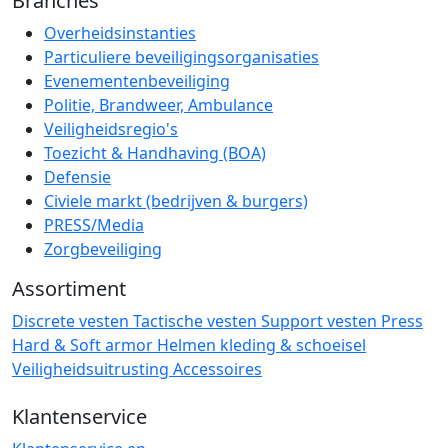
Branches
Overheidsinstanties
Particuliere beveiligingsorganisaties
Evenementenbeveiliging
Politie, Brandweer, Ambulance
Veiligheidsregio's
Toezicht & Handhaving (BOA)
Defensie
Civiele markt (bedrijven & burgers)
PRESS/Media
Zorgbeveiliging
Assortiment
Discrete vesten
Tactische vesten
Support vesten
Press
Hard & Soft armor
Helmen
kleding & schoeisel
Veiligheidsuitrusting
Accessoires
Klantenservice