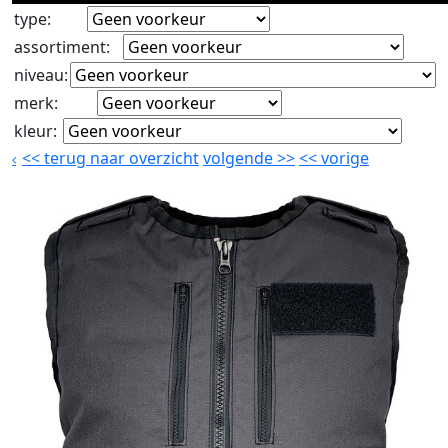
type
:
assortiment
:
niveau
:
merk
:
kleur
:
<<
terug naar overzicht
volgende
>>
<<
vorige