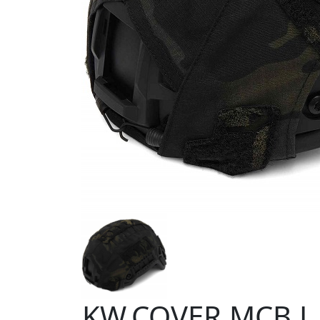
KW.COVER.MCB.L