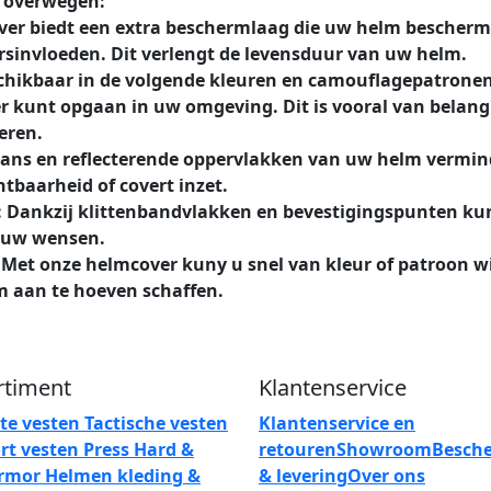
e overwegen:
 biedt een extra beschermlaag die uw helm beschermt t
ersinvloeden. Dit verlengt de levensduur van uw helm.
chikbaar in de volgende kleuren en camouflagepatronen
 kunt opgaan in uw omgeving. Dit is vooral van belang v
eren.
glans en reflecterende oppervlakken van uw helm vermin
tbaarheid of covert inzet.
: Dankzij klittenbandvlakken en bevestigingspunten kun
p uw wensen.
 Met onze helmcover kuny u snel van kleur of patroon wi
 aan te hoeven schaffen.
rtiment
Klantenservice
ete vesten
Tactische vesten
Klantenservice en
rt vesten
Press
Hard &
retouren
Showroom
Besch
armor
Helmen
kleding &
& levering
Over ons