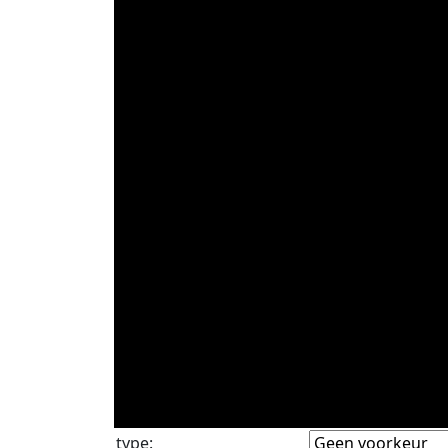
type
: