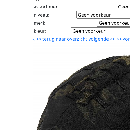
assortiment
:
niveau
:
merk
:
kleur
:
<<
terug naar overzicht
volgende
>>
<<
vor