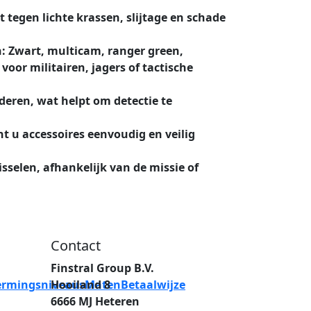
egen lichte krassen, slijtage en schade
: Zwart, multicam, ranger green,
oor militairen, jagers of tactische
deren, wat helpt om detectie te
t u accessoires eenvoudig en veilig
sselen, afhankelijk van de missie of
Contact
Finstral Group B.V.
ermingsniveaus
Hooiland 8
Maten
Betaalwijze
6666 MJ Heteren