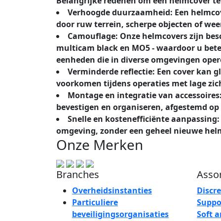
Belangrijke redenen om een helmcover t
Verhoogde duurzaamheid: Een helmcover
door ruw terrein, scherpe objecten of we
Camouflage: Onze helmcovers zijn bes
multicam black en MO5 - waardoor u beter
eenheden die in diverse omgevingen oper
Verminderde reflectie: Een cover kan 
voorkomen tijdens operaties met lage zich
Montage en integratie van accessoires
bevestigen en organiseren, afgestemd o
Snelle en kostenefficiënte aanpassing:
omgeving, zonder een geheel nieuwe helm
Onze Merken
Branches
Asso
Overheidsinstanties
Discr
Particuliere
Suppo
beveiligingsorganisaties
Soft 