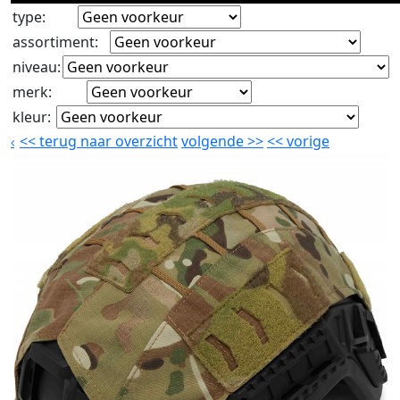
type
:
assortiment
:
niveau
:
merk
:
kleur
:
<<
terug naar overzicht
volgende
>>
<<
vorige