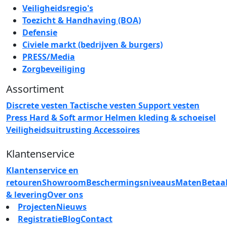
Veiligheidsregio's
Toezicht & Handhaving (BOA)
Defensie
Civiele markt (bedrijven & burgers)
PRESS/Media
Zorgbeveiliging
Assortiment
Discrete vesten
Tactische vesten
Support vesten
Press
Hard & Soft armor
Helmen
kleding & schoeisel
Veiligheidsuitrusting
Accessoires
Klantenservice
Klantenservice en
retouren
Showroom
Beschermingsniveaus
Maten
Betaa
& levering
Over ons
Projecten
Nieuws
Registratie
Blog
Contact