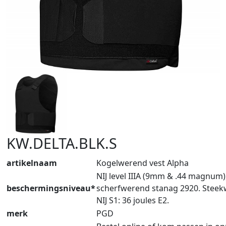
KW.DELTA.BLK.S
artikelnaam
Kogelwerend vest Alpha
NIJ level IIIA (9mm & .44 magnum)
beschermingsniveau*
scherfwerend stanag 2920. Stee
NIJ S1: 36 joules E2.
merk
PGD