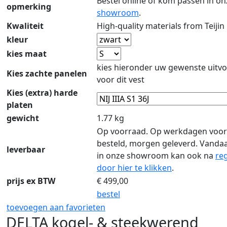
Bestel online of kom passen in on
opmerking
showroom
.
Kwaliteit
High-quality materials from Teijin
kleur
kies maat
kies hieronder uw gewenste uitvo
Kies zachte panelen
voor dit vest
Kies (extra) harde
platen
gewicht
1.77 kg
Op voorraad. Op werkdagen voor
besteld, morgen geleverd. Vanda
leverbaar
in onze showroom kan ook na
reg
door hier te klikken
.
prijs ex BTW
€
499,00
bestel
toevoegen aan favorieten
DELTA kogel- & steekwerend