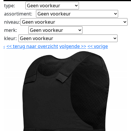
type
:
assortiment
:
niveau
:
merk
:
kleur
:
<<
terug naar overzicht
volgende
>>
<<
vorige