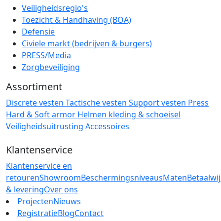
Veiligheidsregio's
Toezicht & Handhaving (BOA)
Defensie
Civiele markt (bedrijven & burgers)
PRESS/Media
Zorgbeveiliging
Assortiment
Discrete vesten
Tactische vesten
Support vesten
Press
Hard & Soft armor
Helmen
kleding & schoeisel
Veiligheidsuitrusting
Accessoires
Klantenservice
Klantenservice en
retouren
Showroom
Beschermingsniveaus
Maten
Betaalwi
& levering
Over ons
Projecten
Nieuws
Registratie
Blog
Contact