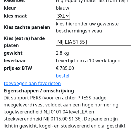
Kwaliteit
High-quality materials from Teijin
kleur
blauw
kies maat
kies hieronder uw gewenste
Kies zachte panelen
beschermingsniveau
Kies (extra) harde
platen
gewicht
2.8 kg
leverbaar
Levertijd: circa 10 werkdagen
prijs ex BTW
€
785,00
bestel
toevoegen aan favorieten
Eigenschappen / omschrijving
Dit support PERS (voor en achter PRESS badge
meegeleverd) vest voldoet aan een hoge normering
kogelwerendheid NIJ 0101.04 level IIIA en
steekwerendheid NIJ 0115.00 S1 36J. De panelen zijn
licht in gewicht, kogel- en steekwerend en o.a. geschikt