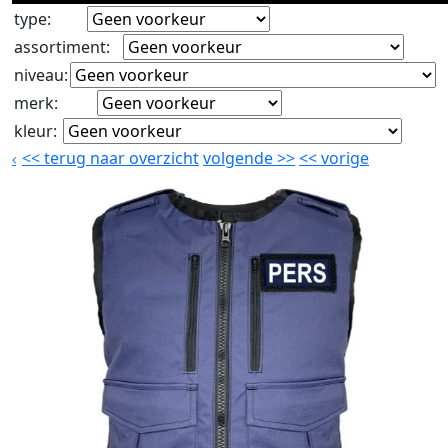
type
:
assortiment
:
niveau
:
merk
:
kleur
:
<<
terug naar overzicht
volgende
>>
<<
vorige