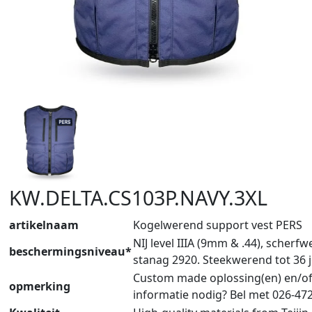
KW.DELTA.CS103P.NAVY.3XL
artikelnaam
Kogelwerend support vest PERS
NIJ level IIIA (9mm & .44), scherf
beschermingsniveau*
stanag 2920. Steekwerend tot 36 j
Custom made oplossing(en) en/o
opmerking
informatie nodig? Bel met 026-47