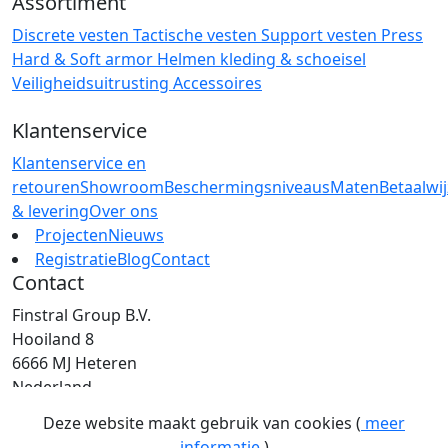
Assortiment
Discrete vesten
Tactische vesten
Support vesten
Press
Hard & Soft armor
Helmen
kleding & schoeisel
Veiligheidsuitrusting
Accessoires
Klantenservice
Klantenservice en
retouren
Showroom
Beschermingsniveaus
Maten
Betaalwi
& levering
Over ons
Projecten
Nieuws
Registratie
Blog
Contact
Contact
Finstral Group B.V.
Hooiland 8
6666 MJ Heteren
Nederland
T: +31 (0)26 472 00 44
Deze website maakt gebruik van cookies (
meer
E: info@finstral.nl
informatie
)