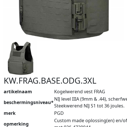
KW.FRAG.BASE.ODG.3XL
artikelnaam
Kogelwerend vest FRAG
NIJ level IIIA (9mm & .44), scherf
beschermingsniveau*
Steekwerend NIJ S1 tot 36 joules.
merk
PGD
Custom made oplossing(en) en/of
opmerking