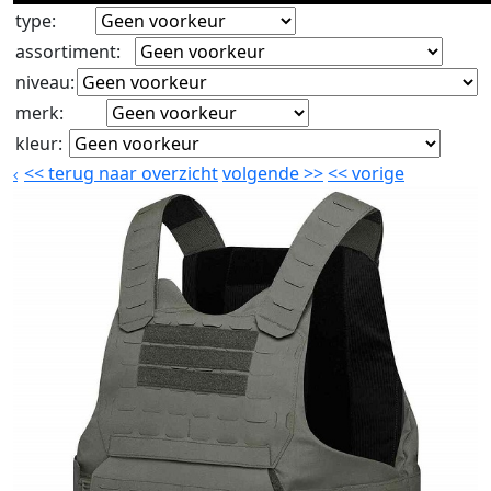
type
:
assortiment
:
niveau
:
merk
:
kleur
:
<<
terug naar overzicht
volgende
>>
<<
vorige