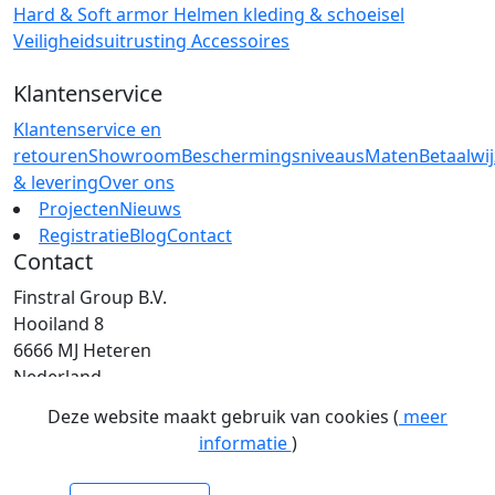
Hard & Soft armor
Helmen
kleding & schoeisel
Veiligheidsuitrusting
Accessoires
Klantenservice
Klantenservice en
retouren
Showroom
Beschermingsniveaus
Maten
Betaalwi
& levering
Over ons
Projecten
Nieuws
Registratie
Blog
Contact
Contact
Finstral Group B.V.
Hooiland 8
6666 MJ Heteren
Nederland
T: +31 (0)26 472 00 44
Deze website maakt gebruik van cookies (
meer
E: info@finstral.nl
informatie
)
BTW: NL813263025B01
EORI: NL813263025