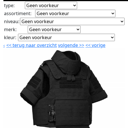
type
:
assortiment
:
niveau
:
merk
:
kleur
:
<<
terug naar overzicht
volgende
>>
<<
vorige