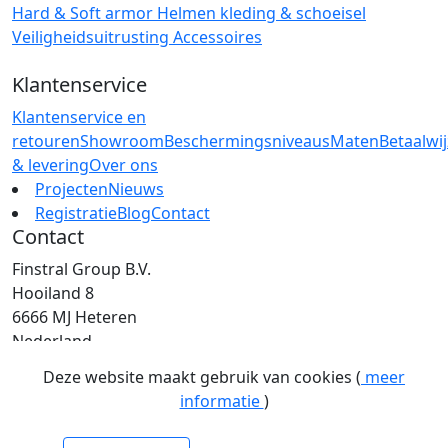
Hard & Soft armor
Helmen
kleding & schoeisel
Veiligheidsuitrusting
Accessoires
Klantenservice
Klantenservice en
retouren
Showroom
Beschermingsniveaus
Maten
Betaalwi
& levering
Over ons
Projecten
Nieuws
Registratie
Blog
Contact
Contact
Finstral Group B.V.
Hooiland 8
6666 MJ Heteren
Nederland
T: +31 (0)26 472 00 44
Deze website maakt gebruik van cookies (
meer
E: info@finstral.nl
informatie
)
BTW: NL813263025B01
EORI: NL813263025