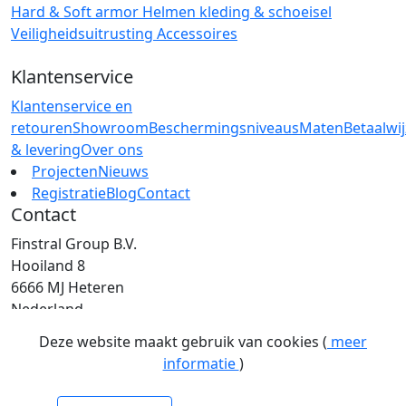
Hard & Soft armor
Helmen
kleding & schoeisel
Veiligheidsuitrusting
Accessoires
Klantenservice
Klantenservice en
retouren
Showroom
Beschermingsniveaus
Maten
Betaalwi
& levering
Over ons
Projecten
Nieuws
Registratie
Blog
Contact
Contact
Finstral Group B.V.
Hooiland 8
6666 MJ Heteren
Nederland
T: +31 (0)26 472 00 44
Deze website maakt gebruik van cookies (
meer
E: info@finstral.nl
informatie
)
BTW: NL813263025B01
EORI: NL813263025