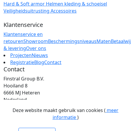
Hard & Soft armor
Helmen
kleding & schoeisel
Veiligheidsuitrusting
Accessoires
Klantenservice
Klantenservice en
retouren
Showroom
Beschermingsniveaus
Maten
Betaalwi
& levering
Over ons
Projecten
Nieuws
Registratie
Blog
Contact
Contact
Finstral Group B.V.
Hooiland 8
6666 MJ Heteren
Nederland
T: +31 (0)26 472 00 44
Deze website maakt gebruik van cookies (
meer
E: info@finstral.nl
informatie
)
BTW: NL813263025B01
EORI: NL813263025