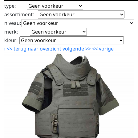
type
:
assortiment
:
niveau
:
merk
:
kleur
:
<<
terug naar overzicht
volgende
>>
<<
vorige