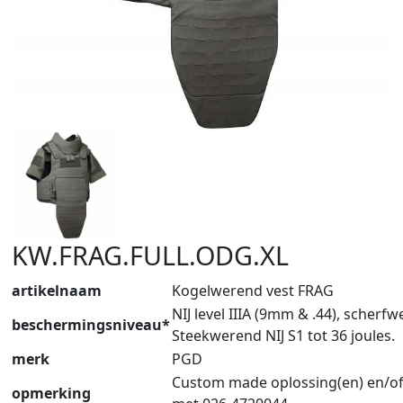
KW.FRAG.FULL.ODG.XL
artikelnaam
Kogelwerend vest FRAG
NIJ level IIIA (9mm & .44), scherf
beschermingsniveau*
Steekwerend NIJ S1 tot 36 joules.
merk
PGD
Custom made oplossing(en) en/of
opmerking