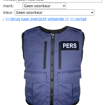
merk
:
kleur
:
<<
terug naar overzicht
volgende
>>
<<
vorige