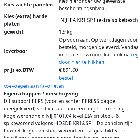
kies hieronder uw gewenste
Kies zachte panelen
beschermingsniveau
Kies (extra) harde
platen
gewicht
1.9 kg
Op voorraad. Op werkdagen voor
besteld, morgen geleverd. Vanda
leverbaar
in onze showroom kan ook na
reg
door hier te klikken
.
prijs ex BTW
€
891,00
bestel
toevoegen aan favorieten
Eigenschappen / omschrijving
Dit support PERS (voor en achter PPRESS bagde
meegeleverd) vest voldoet aan een hoge normering
kogelwerendheid NIJ 0101.04 level IIIA en steek- &
spikewerend volgens HOSDB KR1&SP1. De panelen zijn
flexibel, kogel- en steekwerend en o.a. geschikt voor