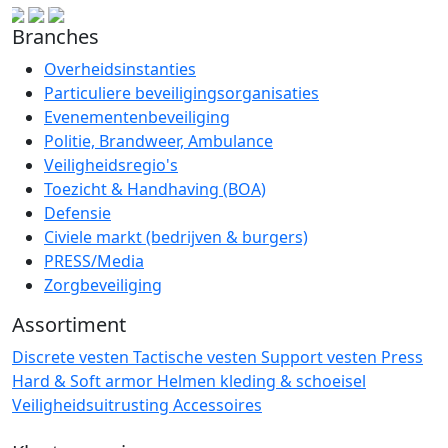
Branches
Overheidsinstanties
Particuliere beveiligingsorganisaties
Evenementenbeveiliging
Politie, Brandweer, Ambulance
Veiligheidsregio's
Toezicht & Handhaving (BOA)
Defensie
Civiele markt (bedrijven & burgers)
PRESS/Media
Zorgbeveiliging
Assortiment
Discrete vesten
Tactische vesten
Support vesten
Press
Hard & Soft armor
Helmen
kleding & schoeisel
Veiligheidsuitrusting
Accessoires