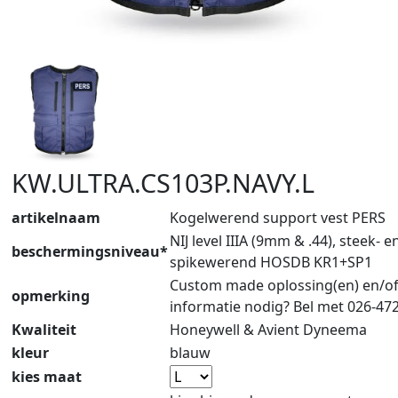
KW.ULTRA.CS103P.NAVY.L
artikelnaam
Kogelwerend support vest PERS
NIJ level IIIA (9mm & .44), steek- e
beschermingsniveau*
spikewerend HOSDB KR1+SP1
Custom made oplossing(en) en/o
opmerking
informatie nodig? Bel met 026-47
Kwaliteit
Honeywell & Avient Dyneema
kleur
blauw
kies maat