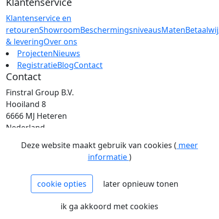
Klantenservice
Klantenservice en
retouren
Showroom
Beschermingsniveaus
Maten
Betaalwi
& levering
Over ons
Projecten
Nieuws
Registratie
Blog
Contact
Contact
Finstral Group B.V.
Hooiland 8
6666 MJ Heteren
Nederland
T: +31 (0)26 472 00 44
Deze website maakt gebruik van cookies (
meer
E: info@finstral.nl
informatie
)
BTW: NL813263025B01
EORI: NL813263025
cookie opties
later opnieuw tonen
NCAGE: H2NM0
KvK: 09086747
ik ga akkoord met cookies