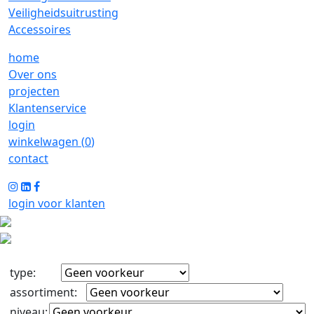
Veiligheidsuitrusting
Accessoires
home
Over ons
projecten
Klantenservice
login
winkelwagen (
0
)
contact
login voor klanten
type
:
assortiment
:
niveau
: