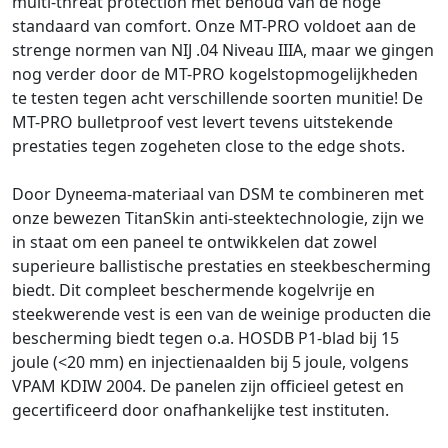
multi-threat protection met behoud van de hoge
standaard van comfort. Onze MT-PRO voldoet aan de
strenge normen van NIJ .04 Niveau IIIA, maar we gingen
nog verder door de MT-PRO kogelstopmogelijkheden
te testen tegen acht verschillende soorten munitie! De
MT-PRO bulletproof vest levert tevens uitstekende
prestaties tegen zogeheten close to the edge shots.
Door Dyneema-materiaal van DSM te combineren met
onze bewezen TitanSkin anti-steektechnologie, zijn we
in staat om een paneel te ontwikkelen dat zowel
superieure ballistische prestaties en steekbescherming
biedt. Dit compleet beschermende kogelvrije en
steekwerende vest is een van de weinige producten die
bescherming biedt tegen o.a. HOSDB P1-blad bij 15
joule (<20 mm) en injectienaalden bij 5 joule, volgens
VPAM KDIW 2004. De panelen zijn officieel getest en
gecertificeerd door onafhankelijke test instituten.