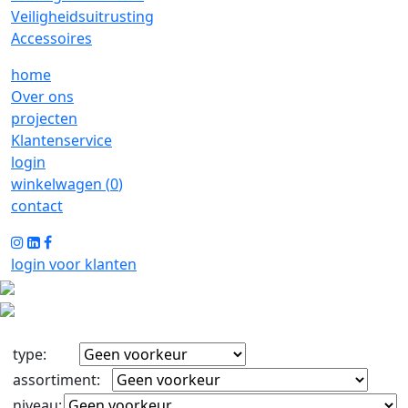
Veiligheidsuitrusting
Accessoires
home
Over ons
projecten
Klantenservice
login
winkelwagen (
0
)
contact
login voor klanten
type
:
assortiment
:
niveau
: