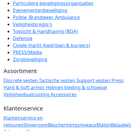
Particuliere beveiligingsorganisaties
Evenementenbeveiliging
Politie, Brandweer, Ambulance
Veiligheidsregio's
Toezicht & Handhaving (BOA)
Defensie
Civiele markt (bedrijven & burgers)
PRESS/Media
Zorgbeveiliging
Assortiment
Discrete vesten
Tactische vesten
Support vesten
Press
Hard & Soft armor
Helmen
kleding & schoeisel
Veiligheidsuitrusting
Accessoires
Klantenservice
Klantenservice en
retouren
Showroom
Beschermingsniveaus
Maten
Betaalwi