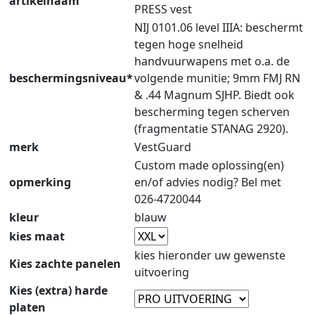
artikelnaam
PRESS vest
NIJ 0101.06 level IIIA: beschermt
tegen hoge snelheid
handvuurwapens met o.a. de
beschermingsniveau*
volgende munitie; 9mm FMJ RN
& .44 Magnum SJHP. Biedt ook
bescherming tegen scherven
(fragmentatie STANAG 2920).
merk
VestGuard
Custom made oplossing(en)
opmerking
en/of advies nodig? Bel met
026-4720044
kleur
blauw
kies maat
kies hieronder uw gewenste
Kies zachte panelen
uitvoering
Kies (extra) harde
platen