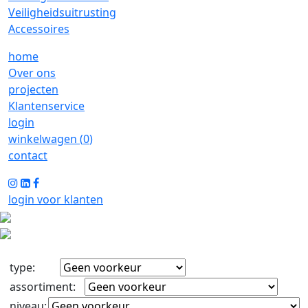
Veiligheidsuitrusting
Accessoires
home
Over ons
projecten
Klantenservice
login
winkelwagen (
0
)
contact
login voor klanten
type
:
assortiment
:
niveau
: