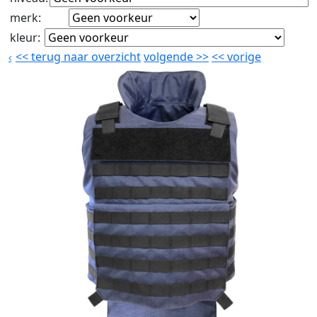
merk
:
kleur
:
<<
terug naar overzicht
volgende
>>
<<
vorige