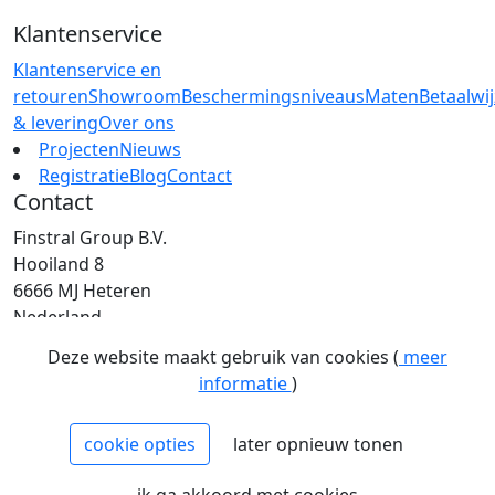
Klantenservice
Klantenservice en
retouren
Showroom
Beschermingsniveaus
Maten
Betaalwi
& levering
Over ons
Projecten
Nieuws
Registratie
Blog
Contact
Contact
Finstral Group B.V.
Hooiland 8
6666 MJ Heteren
Nederland
T: +31 (0)26 472 00 44
Deze website maakt gebruik van cookies (
meer
E: info@finstral.nl
informatie
)
BTW: NL813263025B01
EORI: NL813263025
cookie opties
later opnieuw tonen
NCAGE: H2NM0
KvK: 09086747