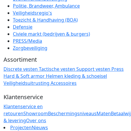
Politie, Brandweer, Ambulance
Veiligheidsregio's
Toezicht & Handhaving (BOA)
Defensie
Civiele markt (bedrijven & burgers)
PRESS/Media
Zorgbeveiliging
Assortiment
Discrete vesten
Tactische vesten
Support vesten
Press
Hard & Soft armor
Helmen
kleding & schoeisel
Veiligheidsuitrusting
Accessoires
Klantenservice
Klantenservice en
retouren
Showroom
Beschermingsniveaus
Maten
Betaalwi
& levering
Over ons
Projecten
Nieuws