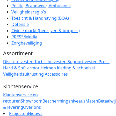
Politie, Brandweer, Ambulance
Veiligheidsregio's
Toezicht & Handhaving (BOA)
Defensie
Civiele markt (bedrijven & burgers)
PRESS/Media
Zorgbeveiliging
Assortiment
Discrete vesten
Tactische vesten
Support vesten
Press
Hard & Soft armor
Helmen
kleding & schoeisel
Veiligheidsuitrusting
Accessoires
Klantenservice
Klantenservice en
retouren
Showroom
Beschermingsniveaus
Maten
Betaalwi
& levering
Over ons
Projecten
Nieuws