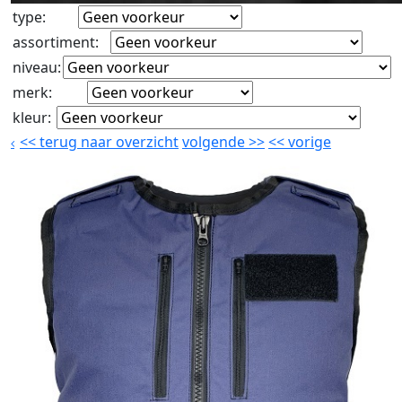
type
:
assortiment
:
niveau
:
merk
:
kleur
:
<<
terug naar overzicht
volgende
>>
<<
vorige