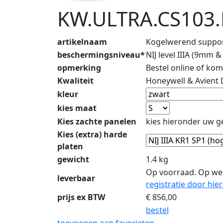
KW.ULTRA.CS103.
artikelnaam
Kogelwerend suppor
beschermingsniveau*
NIJ level IIIA (9mm
opmerking
Bestel online of ko
Kwaliteit
Honeywell & Avient
kleur
kies maat
Kies zachte panelen
kies hieronder uw 
Kies (extra) harde
platen
gewicht
1.4 kg
Op voorraad. Op we
leverbaar
registratie door hier
prijs ex BTW
€
856,00
bestel
toevoegen aan favorieten