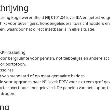
hrijving
ring kogelwerendheid NIJ 0101.04 level IIIA en getest volg
hikt voor beveiligers, hondengeleiders, toezichthouders en
, waardoor het direct inzetbaar is in elke situatie.
K-ritssluiting
voor bergruimte voor pennen, notitieboekjes en andere acc
oor portofoon.
ssoires
en van standaard of op maat gemaakte badges
e voor upgrades naar NIJ levek III/IV voor extreem grof gew
 zwarte covert hoes meegeleverd. De panelen van het suppor
g dragen.
ing