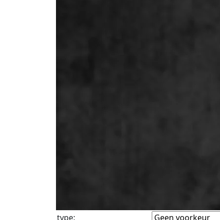
type
: