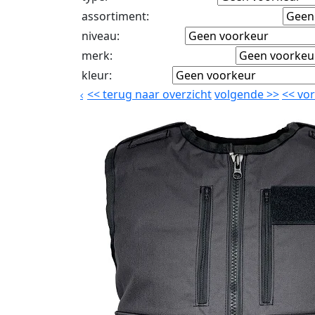
assortiment
:
niveau
:
merk
:
kleur
:
<<
terug naar overzicht
volgende
>>
<<
vor