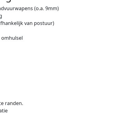
handvuurwapens (o.a. 9mm)
g
fhankelijk van postuur)
e omhulsel
te randen.
atie