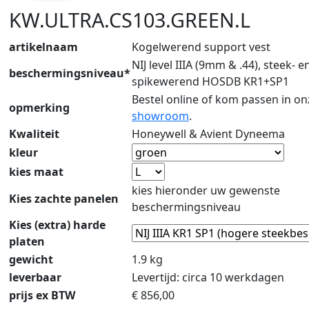
KW.ULTRA.CS103.GREEN.L
artikelnaam
Kogelwerend support vest
NIJ level IIIA (9mm & .44), steek- e
beschermingsniveau*
spikewerend HOSDB KR1+SP1
Bestel online of kom passen in on
opmerking
showroom
.
Kwaliteit
Honeywell & Avient Dyneema
kleur
kies maat
kies hieronder uw gewenste
Kies zachte panelen
beschermingsniveau
Kies (extra) harde
platen
gewicht
1.9 kg
leverbaar
Levertijd: circa 10 werkdagen
prijs ex BTW
€
856,00