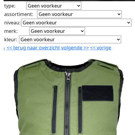
type
:
assortiment
:
niveau
:
merk
:
kleur
:
<<
terug naar overzicht
volgende
>>
<<
vorige