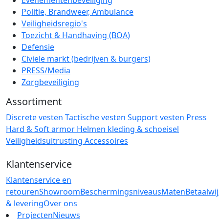
Politie, Brandweer, Ambulance
Veiligheidsregio's
Toezicht & Handhaving (BOA)
Defensie
Civiele markt (bedrijven & burgers)
PRESS/Media
Zorgbeveiliging
Assortiment
Discrete vesten
Tactische vesten
Support vesten
Press
Hard & Soft armor
Helmen
kleding & schoeisel
Veiligheidsuitrusting
Accessoires
Klantenservice
Klantenservice en
retouren
Showroom
Beschermingsniveaus
Maten
Betaalwi
& levering
Over ons
Projecten
Nieuws