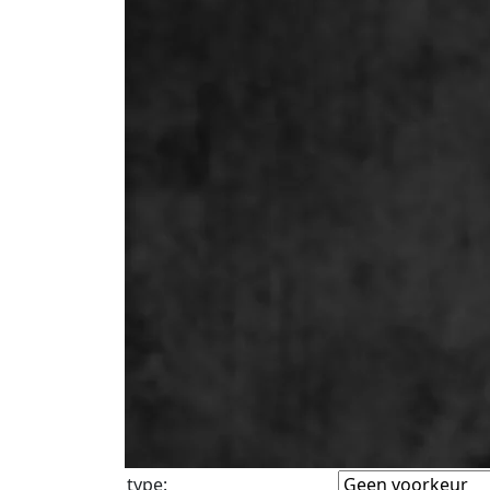
type
: