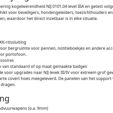
ring kogelwerendheid NIJ 0101.04 level IIIA en getest volg
hikt voor beveiligers, hondengeleiders, toezichthouders en
, waardoor het direct inzetbaar is in elke situatie.
K-ritssluiting
voor bergruimte voor pennen, notitieboekjes en andere acc
oor portofoon.
ssoires
en van standaard of op maat gemaakte badges
e voor upgrades naar NIJ levek III/IV voor extreem grof gew
 zwarte covert hoes meegeleverd. De panelen van het suppor
g dragen.
ing
handvuurwapens (o.a. 9mm)