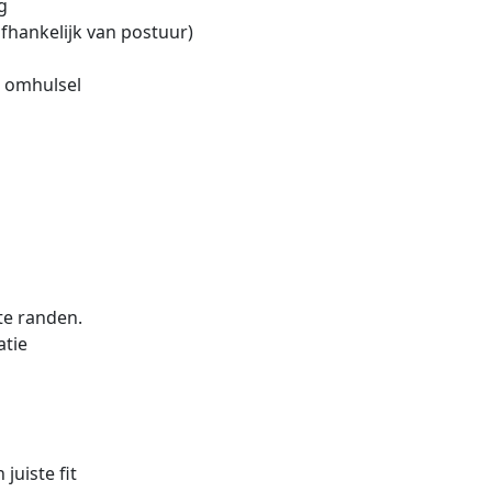
g
fhankelijk van postuur)
e omhulsel
te randen.
atie
juiste fit