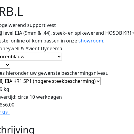
RB.L
ogelwerend support vest
IJ level IIIA (9mm & .44), steek- en spikewerend HOSDB KR1
estel online of kom passen in onze
showroom
.
oneywell & Avient Dyneema
ies hieronder uw gewenste beschermingsniveau
.9 kg
evertijd: circa 10 werkdagen
856,00
estel
hrijving