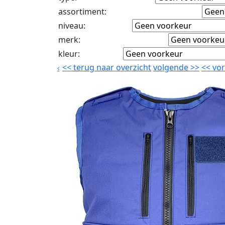
assortiment
:
niveau
:
merk
:
kleur
:
<<
terug naar overzicht
volgende
>>
<<
vor