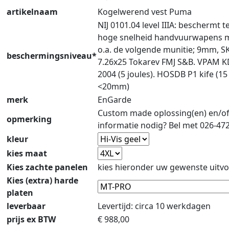
artikelnaam
Kogelwerend vest Puma
NIJ 0101.04 level IIIA: beschermt 
hoge snelheid handvuurwapens 
o.a. de volgende munitie; 9mm, S
beschermingsniveau*
7.26x25 Tokarev FMJ S&B. VPAM 
2004 (5 joules). HOSDB P1 kife (15
<20mm)
merk
EnGarde
Custom made oplossing(en) en/o
opmerking
informatie nodig? Bel met 026-47
kleur
kies maat
Kies zachte panelen
kies hieronder uw gewenste uitvo
Kies (extra) harde
platen
leverbaar
Levertijd: circa 10 werkdagen
prijs ex BTW
€
988,00