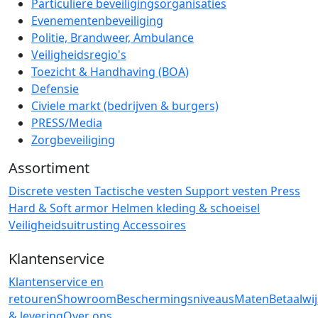
Particuliere beveiligingsorganisaties
Evenementenbeveiliging
Politie, Brandweer, Ambulance
Veiligheidsregio's
Toezicht & Handhaving (BOA)
Defensie
Civiele markt (bedrijven & burgers)
PRESS/Media
Zorgbeveiliging
Assortiment
Discrete vesten
Tactische vesten
Support vesten
Press
Hard & Soft armor
Helmen
kleding & schoeisel
Veiligheidsuitrusting
Accessoires
Klantenservice
Klantenservice en
retouren
Showroom
Beschermingsniveaus
Maten
Betaalwi
& levering
Over ons