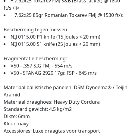
+ 7.62x25 Tokarev FMJ S&B (Brass Jacket) @ 1800
ft/s,/li>
+ 7.62x25 85gr Romanian Tokarev FMJ @ 1530 ft/s
Bescherming tegen messen:
NIJ 0115.00 P1 knife (15 Joules < 20 mm)
NIJ 0115.00 S1 knife (25 Joules < 20 mm)
Fragmentatie bescherming:
V50 - .357 SIG FMJ - 554 m/s
V50 - STANAG 2920 17gr. FSP - 645 m/s
Materiaal ballistische panelen: DSM Dyneema® / Teijin
Aramid
Materiaal draaghoes: Heavy Duty Cordura
Standaard gewicht: 4.5 kg/m2
Dikte: 6mm
Kleur: navy
Accessiores: Luxe draagtas voor transport