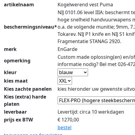
artikelnaam
Kogelwerend vest Puma
NIJ 0101.06 level IIIA: beschermt 
hoge snelheid handvuurwapens 
beschermingsniveau*
o.a. de volgende munitie; 9mm, 7
Tokarev. NIJ P1 knife en NIJ S1 knif
Fragmentatie STANAG 2920.
merk
EnGarde
Custom made oplossing(en) en/o
opmerking
informatie nodig? Bel met 026-47
kleur
kies maat
Kies zachte panelen
kies hieronder uw gewenste uitvo
Kies (extra) harde
platen
leverbaar
Levertijd: circa 10 werkdagen
prijs ex BTW
€
1270,00
bestel