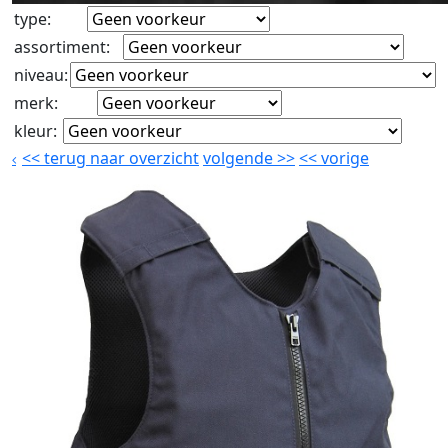
type
:
assortiment
:
niveau
:
merk
:
kleur
:
<<
terug naar overzicht
volgende
>>
<<
vorige