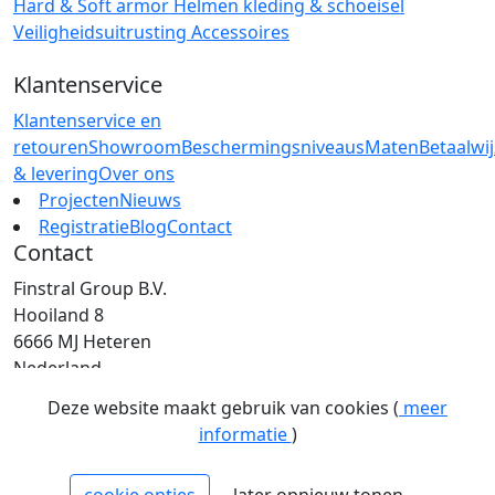
Hard & Soft armor
Helmen
kleding & schoeisel
Veiligheidsuitrusting
Accessoires
Klantenservice
Klantenservice en
retouren
Showroom
Beschermingsniveaus
Maten
Betaalwi
& levering
Over ons
Projecten
Nieuws
Registratie
Blog
Contact
Contact
Finstral Group B.V.
Hooiland 8
6666 MJ Heteren
Nederland
T: +31 (0)26 472 00 44
Deze website maakt gebruik van cookies (
meer
E: info@finstral.nl
informatie
)
BTW: NL813263025B01
EORI: NL813263025