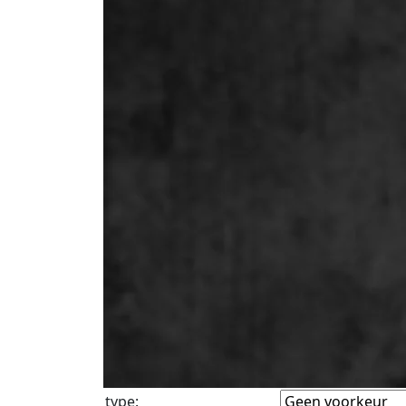
type
: