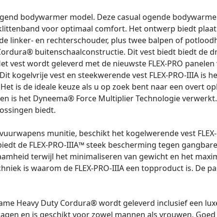
agend bodywarmer model. Deze casual ogende bodywarmer ja
klittenband voor optimaal comfort. Het ontwerp biedt plaat
 de linker- en rechterschouder, plus twee balpen of potlood
rdura® buitenschaalconstructie. Dit vest biedt biedt de d
. Het vest wordt geleverd met de nieuwste FLEX-PRO panele
 kogelvrije vest en steekwerende vest FLEX-PRO-IIIA is het
Het is de ideale keuze als u op zoek bent naar een overt o
en is het Dyneema® Force Multiplier Technologie verwerkt. 
plossingen biedt.
uurwapens munitie, beschikt het kogelwerende vest FLEX-P
s biedt de FLEX-PRO-IIIA™ steek bescherming tegen gangbare
mheid terwijl het minimaliseren van gewicht en het maxima
echniek is waarom de FLEX-PRO-IIIA een topproduct is. De pane
e Heavy Duty Cordura® wordt geleverd inclusief een luxe g
dragen en is geschikt voor zowel mannen als vrouwen. Goe