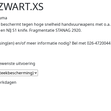
.ZWART.XS
Puma
IIA: beschermt tegen hoge snelheid handvuurwapens met o.a
e en NIJ S1 knife. Fragmentatie STANAG 2920.
ng(en) en/of meer informatie nodig? Bel met 026-4720044
ewenste uitvoering
werkdagen