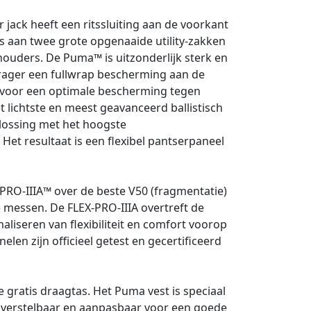
ck heeft een ritssluiting aan de voorkant
s aan twee grote opgenaaide utility-zakken
houders. De Puma™ is uitzonderlijk sterk en
rager een fullwrap bescherming aan de
n voor een optimale bescherming tegen
 lichtste en meest geavanceerd ballistisch
plossing met het hoogste
Het resultaat is een flexibel pantserpaneel
RO-IIIA™ over de beste V50 (fragmentatie)
 messen. De FLEX-PRO-IIIA overtreft de
liseren van flexibiliteit en comfort voorop
len zijn officieel getest en gecertificeerd
ratis draagtas. Het Puma vest is speciaal
d verstelbaar en aanpasbaar voor een goede