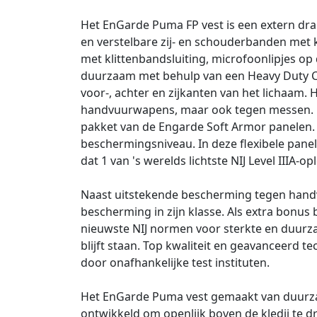
Het EnGarde Puma FP vest is een extern dr
en verstelbare zij- en schouderbanden met 
met klittenbandsluiting, microfoonlipjes op
duurzaam met behulp van een Heavy Duty Co
voor-, achter en zijkanten van het lichaam
handvuurwapens, maar ook tegen messen. Dit
pakket van de Engarde Soft Armor panelen. 
beschermingsniveau. In deze flexibele panel
dat 1 van 's werelds lichtste NIJ Level IIIA-o
Naast uitstekende bescherming tegen handv
bescherming in zijn klasse. Als extra bonu
nieuwste NIJ normen voor sterkte en duurzaa
blijft staan. Top kwaliteit en geavanceerd t
door onafhankelijke test instituten.
Het EnGarde Puma vest gemaakt van duurzam
ontwikkeld om openlijk boven de kledij te 