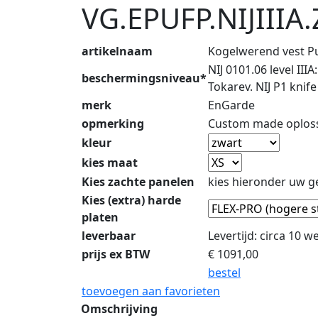
VG.EPUFP.NIJIIIA
artikelnaam
Kogelwerend vest 
NIJ 0101.06 level I
beschermingsniveau*
Tokarev. NIJ P1 knif
merk
EnGarde
opmerking
Custom made oplossi
kleur
kies maat
Kies zachte panelen
kies hieronder uw g
Kies (extra) harde
platen
leverbaar
Levertijd: circa 10 
prijs ex BTW
€
1091,00
bestel
toevoegen aan favorieten
Omschrijving