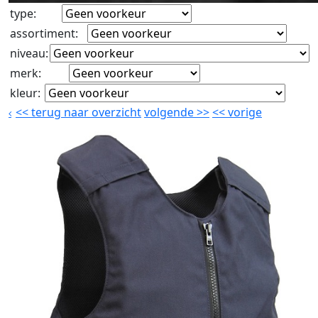
type
:
assortiment
:
niveau
:
merk
:
kleur
:
<<
terug naar overzicht
volgende
>>
<<
vorige