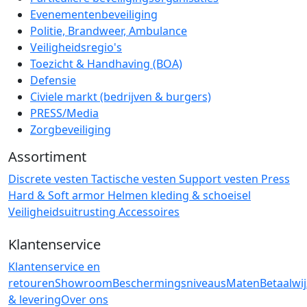
Evenementenbeveiliging
Politie, Brandweer, Ambulance
Veiligheidsregio's
Toezicht & Handhaving (BOA)
Defensie
Civiele markt (bedrijven & burgers)
PRESS/Media
Zorgbeveiliging
Assortiment
Discrete vesten
Tactische vesten
Support vesten
Press
Hard & Soft armor
Helmen
kleding & schoeisel
Veiligheidsuitrusting
Accessoires
Klantenservice
Klantenservice en
retouren
Showroom
Beschermingsniveaus
Maten
Betaalwi
& levering
Over ons