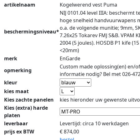
artikelnaam
Kogelwerend vest Puma
NIJ 0101.04 level IIIA: beschermt 
hoge snelheid handvuurwapens 
o.a. de volgende munitie; 9mm, S
beschermingsniveau*
7.26x25 Tokarev FMJ S&B. VPAM 
2004 (5 joules). HOSDB P1 kife (15
<20mm)
merk
EnGarde
Custom made oplossing(en) en/o
opmerking
informatie nodig? Bel met 026-47
kleur
kies maat
Kies zachte panelen
kies hieronder uw gewenste uitvo
Kies (extra) harde
platen
leverbaar
Levertijd: circa 10 werkdagen
prijs ex BTW
€
874,00
bestel