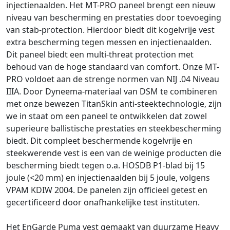
injectienaalden. Het MT-PRO paneel brengt een nieuw
niveau van bescherming en prestaties door toevoeging
van stab-protection. Hierdoor biedt dit kogelvrije vest
extra bescherming tegen messen en injectienaalden.
Dit paneel biedt een multi-threat protection met
behoud van de hoge standaard van comfort. Onze MT-
PRO voldoet aan de strenge normen van NIJ .04 Niveau
IIIA. Door Dyneema-materiaal van DSM te combineren
met onze bewezen TitanSkin anti-steektechnologie, zijn
we in staat om een paneel te ontwikkelen dat zowel
superieure ballistische prestaties en steekbescherming
biedt. Dit compleet beschermende kogelvrije en
steekwerende vest is een van de weinige producten die
bescherming biedt tegen o.a. HOSDB P1-blad bij 15
joule (<20 mm) en injectienaalden bij 5 joule, volgens
VPAM KDIW 2004. De panelen zijn officieel getest en
gecertificeerd door onafhankelijke test instituten.
Het EnGarde Puma vest gemaakt van duurzame Heavy