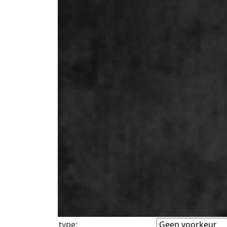
type
: