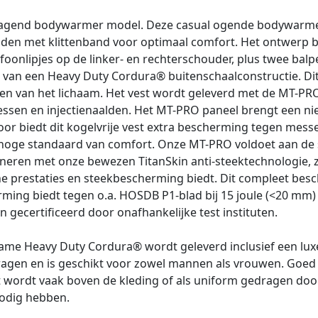
agend bodywarmer model. Deze casual ogende bodywarmer j
nden met klittenband voor optimaal comfort. Het ontwerp 
rofoonlipjes op de linker- en rechterschouder, plus twee ba
 van een Heavy Duty Cordura® buitenschaalconstructie. Dit 
nten van het lichaam. Het vest wordt geleverd met de MT-P
sen en injectienaalden. Het MT-PRO paneel brengt een ni
or biedt dit kogelvrije vest extra bescherming tegen messe
hoge standaard van comfort. Onze MT-PRO voldoet aan de s
ren met onze bewezen TitanSkin anti-steektechnologie, zi
che prestaties en steekbescherming biedt. Dit compleet be
ming biedt tegen o.a. HOSDB P1-blad bij 15 joule (<20 mm) 
n gecertificeerd door onafhankelijke test instituten.
e Heavy Duty Cordura® wordt geleverd inclusief een luxe g
dragen en is geschikt voor zowel mannen als vrouwen. Goe
ordt vaak boven de kleding of als uniform gedragen door b
odig hebben.