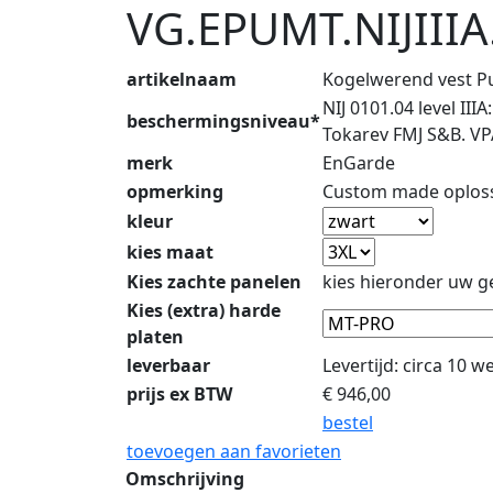
VG.EPUMT.NIJIII
artikelnaam
Kogelwerend vest 
NIJ 0101.04 level I
beschermingsniveau*
Tokarev FMJ S&B. VP
merk
EnGarde
opmerking
Custom made oplossi
kleur
kies maat
Kies zachte panelen
kies hieronder uw g
Kies (extra) harde
platen
leverbaar
Levertijd: circa 10 
prijs ex BTW
€
946,00
bestel
toevoegen aan favorieten
Omschrijving