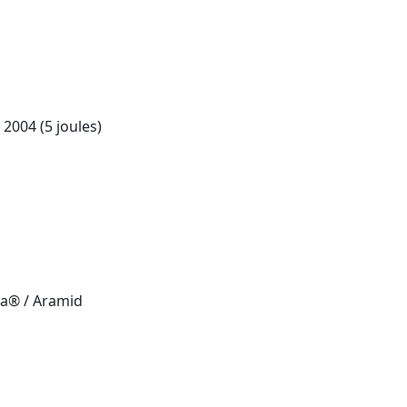
004 (5 joules)
ma® / Aramid