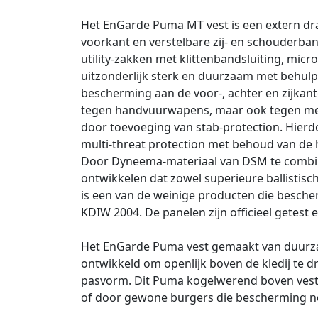
Het EnGarde Puma MT vest is een extern dr
voorkant en verstelbare zij- en schouderba
utility-zakken met klittenbandsluiting, mic
uitzonderlijk sterk en duurzaam met behulp
bescherming aan de voor-, achter en zijka
tegen handvuurwapens, maar ook tegen mes
door toevoeging van stab-protection. Hierdo
multi-threat protection met behoud van de 
Door Dyneema-materiaal van DSM te combine
ontwikkelen dat zowel superieure ballistis
is een van de weinige producten die bescher
KDIW 2004. De panelen zijn officieel getest e
Het EnGarde Puma vest gemaakt van duurzam
ontwikkeld om openlijk boven de kledij te 
pasvorm. Dit Puma kogelwerend boven vest w
of door gewone burgers die bescherming n