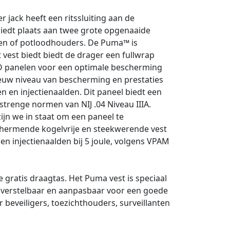
ack heeft een ritssluiting aan de
biedt plaats aan twee grote opgenaaide
lpen of potloodhouders. De Puma™ is
vest biedt biedt de drager een fullwrap
RO panelen voor een optimale bescherming
euw niveau van bescherming en prestaties
n en injectienaalden. Dit paneel biedt een
trenge normen van NIJ .04 Niveau IIIA.
jn we in staat om een paneel te
schermende kogelvrije en steekwerende vest
en injectienaalden bij 5 joule, volgens VPAM
ratis draagtas. Het Puma vest is speciaal
d verstelbaar en aanpasbaar voor een goede
eveiligers, toezichthouders, surveillanten