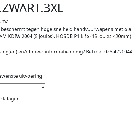
A.ZWART.3XL
Puma
IIA: beschermt tegen hoge snelheid handvuurwapens met o.a
AM KDIW 2004 (5 joules). HOSDB P1 kife (15 joules <20mm)
ng(en) en/of meer informatie nodig? Bel met 026-4720044
ewenste uitvoering
werkdagen