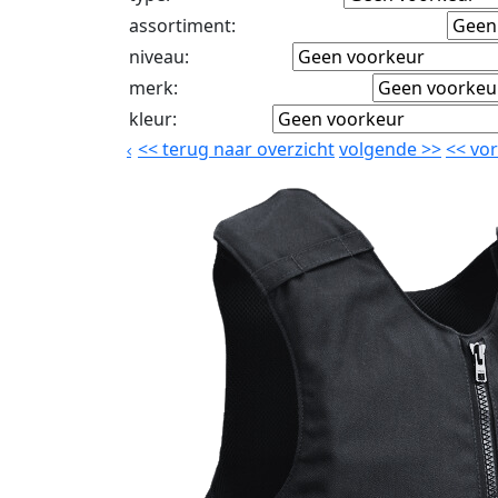
assortiment
:
niveau
:
merk
:
kleur
:
<<
terug naar overzicht
volgende
>>
<<
vor