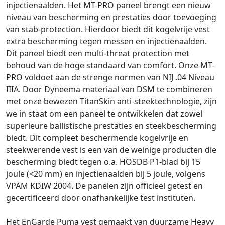
injectienaalden. Het MT-PRO paneel brengt een nieuw
niveau van bescherming en prestaties door toevoeging
van stab-protection. Hierdoor biedt dit kogelvrije vest
extra bescherming tegen messen en injectienaalden.
Dit paneel biedt een multi-threat protection met
behoud van de hoge standaard van comfort. Onze MT-
PRO voldoet aan de strenge normen van NIJ .04 Niveau
IIIA. Door Dyneema-materiaal van DSM te combineren
met onze bewezen TitanSkin anti-steektechnologie, zijn
we in staat om een paneel te ontwikkelen dat zowel
superieure ballistische prestaties en steekbescherming
biedt. Dit compleet beschermende kogelvrije en
steekwerende vest is een van de weinige producten die
bescherming biedt tegen o.a. HOSDB P1-blad bij 15
joule (<20 mm) en injectienaalden bij 5 joule, volgens
VPAM KDIW 2004. De panelen zijn officieel getest en
gecertificeerd door onafhankelijke test instituten.
Het EnGarde Puma vest gemaakt van duurzame Heavy