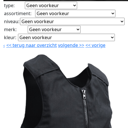
type
:
assortiment
:
niveau
:
merk
:
kleur
:
<<
terug naar overzicht
volgende
>>
<<
vorige