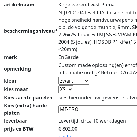
artikelnaam
Kogelwerend vest Puma
NIJ 0101.04 level IIIA: beschermt 
hoge snelheid handvuurwapens 
o.a. de volgende munitie; 9mm, S
beschermingsniveau*
7.26x25 Tokarev FMJ S&B. VPAM 
2004 (5 joules). HOSDB P1 kife (15
<20mm)
merk
EnGarde
Custom made oplossing(en) en/o
opmerking
informatie nodig? Bel met 026-47
kleur
kies maat
Kies zachte panelen
kies hieronder uw gewenste uitvo
Kies (extra) harde
platen
leverbaar
Levertijd: circa 10 werkdagen
prijs ex BTW
€
802,00
bestel