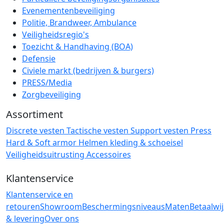
Evenementenbeveiliging
Politie, Brandweer, Ambulance
Veiligheidsregio's
Toezicht & Handhaving (BOA)
Defensie
Civiele markt (bedrijven & burgers)
PRESS/Media
Zorgbeveiliging
Assortiment
Discrete vesten
Tactische vesten
Support vesten
Press
Hard & Soft armor
Helmen
kleding & schoeisel
Veiligheidsuitrusting
Accessoires
Klantenservice
Klantenservice en
retouren
Showroom
Beschermingsniveaus
Maten
Betaalwi
& levering
Over ons