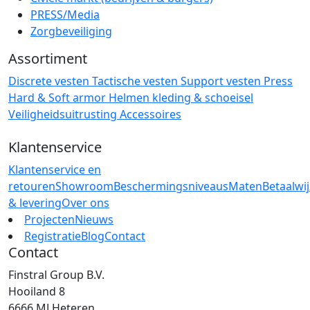
PRESS/Media
Zorgbeveiliging
Assortiment
Discrete vesten
Tactische vesten
Support vesten
Press
Hard & Soft armor
Helmen
kleding & schoeisel
Veiligheidsuitrusting
Accessoires
Klantenservice
Klantenservice en
retouren
Showroom
Beschermingsniveaus
Maten
Betaalwi
& levering
Over ons
Projecten
Nieuws
Registratie
Blog
Contact
Contact
Finstral Group B.V.
Hooiland 8
6666 MJ Heteren