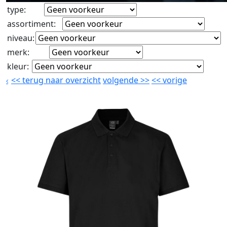
type
:
assortiment
:
niveau
:
merk
:
kleur
:
<<
terug naar overzicht
volgende
>>
<<
vorige