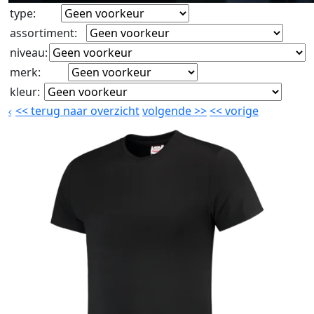
type
:
assortiment
:
niveau
:
merk
:
kleur
:
<<
terug naar overzicht
volgende
>>
<<
vorige