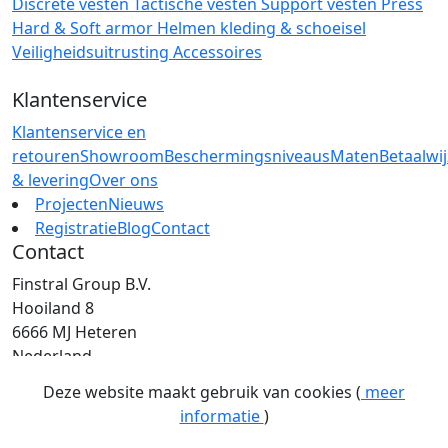
Discrete vesten
Tactische vesten
Support vesten
Press
Hard & Soft armor
Helmen
kleding & schoeisel
Veiligheidsuitrusting
Accessoires
Klantenservice
Klantenservice en
retouren
Showroom
Beschermingsniveaus
Maten
Betaalwi
& levering
Over ons
Projecten
Nieuws
Registratie
Blog
Contact
Contact
Finstral Group B.V.
Hooiland 8
6666 MJ Heteren
Nederland
T: +31 (0)26 472 00 44
Deze website maakt gebruik van cookies (
meer
E: info@finstral.nl
informatie
)
BTW: NL813263025B01