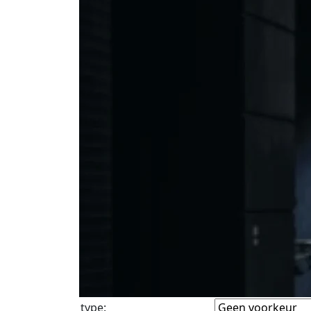
type
: