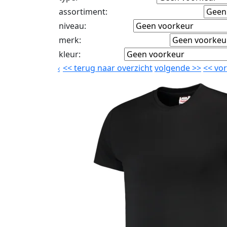
assortiment
:
niveau
:
merk
:
kleur
:
<<
terug naar overzicht
volgende
>>
<<
vor