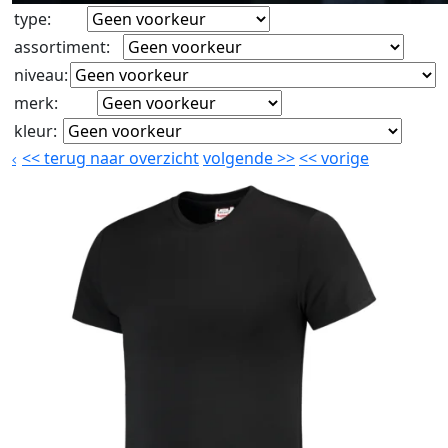
type
:
assortiment
:
niveau
:
merk
:
kleur
:
<<
terug naar overzicht
volgende
>>
<<
vorige