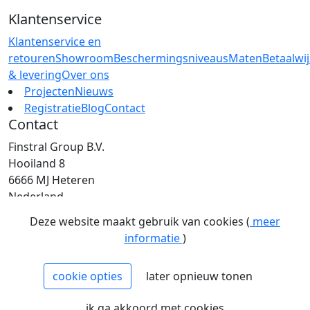
Klantenservice
Klantenservice en
retouren
Showroom
Beschermingsniveaus
Maten
Betaalwi
& levering
Over ons
Projecten
Nieuws
Registratie
Blog
Contact
Contact
Finstral Group B.V.
Hooiland 8
6666 MJ Heteren
Nederland
T: +31 (0)26 472 00 44
Deze website maakt gebruik van cookies (
meer
E: info@finstral.nl
informatie
)
BTW: NL813263025B01
EORI: NL813263025
cookie opties
later opnieuw tonen
NCAGE: H2NM0
KvK: 09086747
ik ga akkoord met cookies