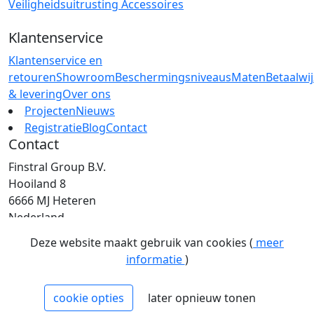
Veiligheidsuitrusting
Accessoires
Klantenservice
Klantenservice en
retouren
Showroom
Beschermingsniveaus
Maten
Betaalwi
& levering
Over ons
Projecten
Nieuws
Registratie
Blog
Contact
Contact
Finstral Group B.V.
Hooiland 8
6666 MJ Heteren
Nederland
T: +31 (0)26 472 00 44
Deze website maakt gebruik van cookies (
meer
E: info@finstral.nl
informatie
)
BTW: NL813263025B01
EORI: NL813263025
cookie opties
later opnieuw tonen
NCAGE: H2NM0