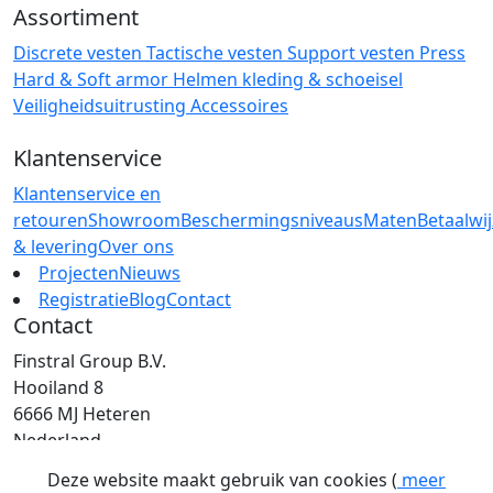
Assortiment
Discrete vesten
Tactische vesten
Support vesten
Press
Hard & Soft armor
Helmen
kleding & schoeisel
Veiligheidsuitrusting
Accessoires
Klantenservice
Klantenservice en
retouren
Showroom
Beschermingsniveaus
Maten
Betaalwi
& levering
Over ons
Projecten
Nieuws
Registratie
Blog
Contact
Contact
Finstral Group B.V.
Hooiland 8
6666 MJ Heteren
Nederland
T: +31 (0)26 472 00 44
Deze website maakt gebruik van cookies (
meer