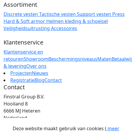
Assortiment
Discrete vesten
Tactische vesten
Support vesten
Press
Hard & Soft armor
Helmen
kleding & schoeisel
Veiligheidsuitrusting
Accessoires
Klantenservice
Klantenservice en
retouren
Showroom
Beschermingsniveaus
Maten
Betaalwi
& levering
Over ons
Projecten
Nieuws
Registratie
Blog
Contact
Contact
Finstral Group B.V.
Hooiland 8
6666 MJ Heteren
Nederland
T: +31 (0)26 472 00 44
Deze website maakt gebruik van cookies (
meer