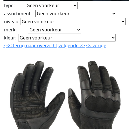
type
:
assortiment
:
niveau
:
merk
:
kleur
:
<<
terug naar overzicht
volgende
>>
<<
vorige