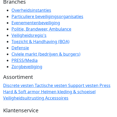
Branches
Overheidsinstanties
Particuliere beveiligingsorganisaties
Evenementenbeveiliging
Politie, Brandweer, Ambulance
Veiligheidsregio's
Toezicht & Handhaving (BOA)
Defensie
Civiele markt (bedrijven & burgers)
PRESS/Media
Zorgbeveiliging
Assortiment
Discrete vesten
Tactische vesten
Support vesten
Press
Hard & Soft armor
Helmen
kleding & schoeisel
Veiligheidsuitrusting
Accessoires
Klantenservice